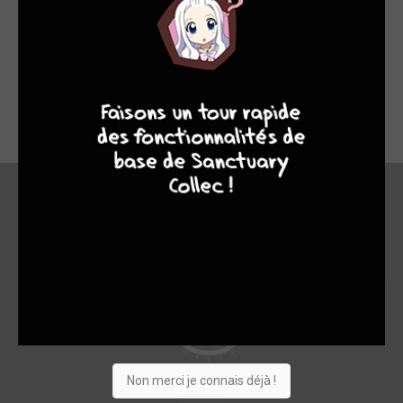
pas terible dans le genre peur ont a vue mieux le graphisme
n'ont rien de special pas enormement dintrigue le point fort c
9
8
7
6
le secario qui est asser bien mais pas intriguant
kyarekitsu - 12 ans - leonassim@hotmail.fr
En bref
0
Non merci je connais déjà !