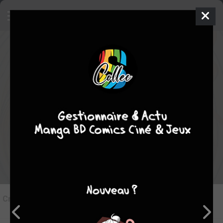
0
Critique de
Spirale
par
kyarekitsu
le lun. 25 mai 1970
Rédiger une critique
Critique de
Spirale