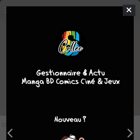
4
Critique de
Wish #1
par
Den d Ice
le lun. 25 oct. 2010
STAFF
Rédiger une critique
Critique de
Wish #1