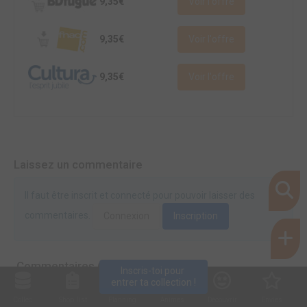
9,35€
Voir l'offre
9,35€
Voir l'offre
9,35€
Voir l'offre
Laissez un commentaire
Il faut être inscrit et connecté pour pouvoir laisser des
commentaires.
Connexion
Inscription
Commentaires (0)
Inscris-toi pour 
entrer ta collection !
Collec
Shop. list
Planning
Animes
Découvrir
Envies