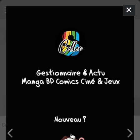
7
Critique de
Defense Devil #2
par
Suiginto
le ven. 23 août 2013
STAFF
Rédiger une critique
Critique de
Defense Devil #2