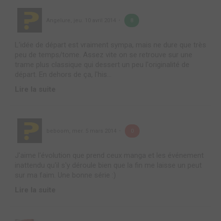
Angelure
,
jeu. 10 avril 2014
8
L'idée de départ est vraiment sympa, mais ne dure que très
peu de temps/tome. Assez vite on se retrouve sur une
trame plus classique qui dessert un peu l'originalité de
départ. En dehors de ça, l'his...
Lire la suite
beboom
,
mer. 5 mars 2014
0
J'aime l'évolution que prend ceux manga et les événement
inattendu qu'il s'y déroule bien que la fin me laisse un peut
sur ma faim. Une bonne série :)
Lire la suite