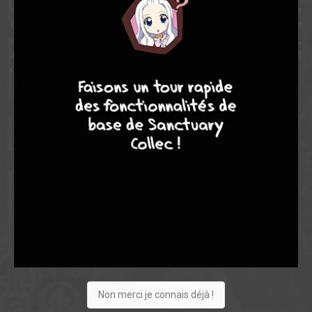
énergie maléfique qui, en quantité suffisante, lui permettra de
retrouver sa puissance d’antan. Mais réussir à prouver l’innocence
de ses « clients » avant que les shinigami, les faucheurs de mort,
interviennent, réclamera parfois de sa part le déploiement
9
8
9
8
d’étonnants talents…
Note globale
Les experts
Membres
7,38
6,31
7,74
26
296
322
1442
0
98
60
448
Non merci je connais déjà !