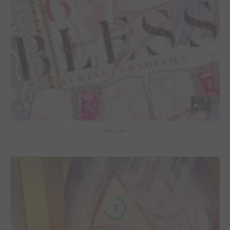
Bless #6
7