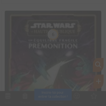
6
Inscris-toi pour 
entrer ta collection !
Collec
Shop. list
Planning
Animes
Découvrir
Envies