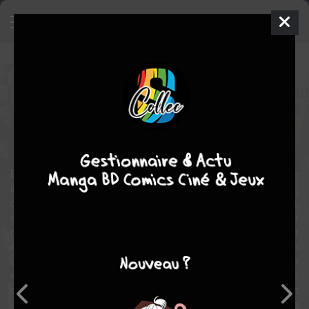
Defense Devil
Manga
Shonen
2009
Kyung-il YANG
In-wan
YOUN
10
tomes
COMPLÈTE
fantastique
comédie
action
Exclu du monde des démons, Kucabara s’ennuie ferme dans ce
lieu entre la vie et la mort où transitent les âmes. Consultant,
chaque jour, les nouvelles en provenance du monde des humains,
où les crimes les plus improbables s’enchaînent, il décide, pour
retrouver son pouvoir perdu et réintégrer son royaume, de tenter
quelque chose de tout à fait original en devenant… avocat ! Le nom
de son plan : Defense Devil, la « défense démoniaque ». En
s’improvisant défenseur des pécheurs qui trouvent la mort et des
damnés en tous genres, Kucabara peut, en effet, en innocentant
ces âmes impures, s’emparer de leur « matière sombre », une