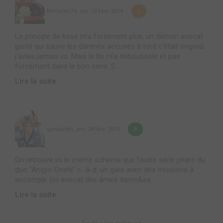
Mimeldu74
,
lun. 10 févr. 2014
6
Le principe de base m'a fortement plus, un démon avocat
gentil qui sauve les damnés accusés à tord c'était original,
j'avais jamais vu. Mais la fin m'a déboussolé et pas
forcément dans le bon sens. S...
Lire la suite
gandarath
,
jeu. 28 févr. 2013
8
On retrouve ici le même schéma que l'autre série phare du
duo "Angyo Onshi" c.-à-d. un gars avec des missions à
accomplir (ici avocat des âmes damn&ea...
Lire la suite