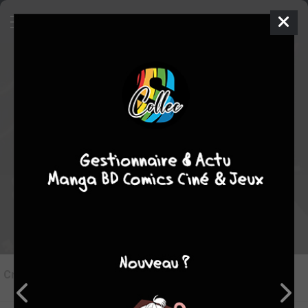
8
Critique de
Piece #1
par
Suiginto
le jeu. 29 août 2013
STAFF
Rédiger une critique
Critique de
Piece #1