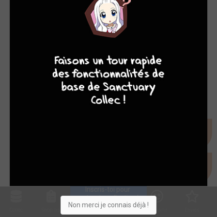
EVÈNEMENT
9
8
9
8
MS Awards 2012 - Catégorie...
mar. 19 mars 2013
Inscris-toi pour 
entrer ta collection !
Non merci je connais déjà !
Collec
Shop. list
Planning
Animes
Découvrir
Envies