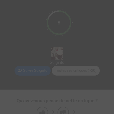
8
Suiginto
Suivre Suiginto
Toutes ses critiques (720)
Qu'avez-vous pensé de cette critique ?
0
0