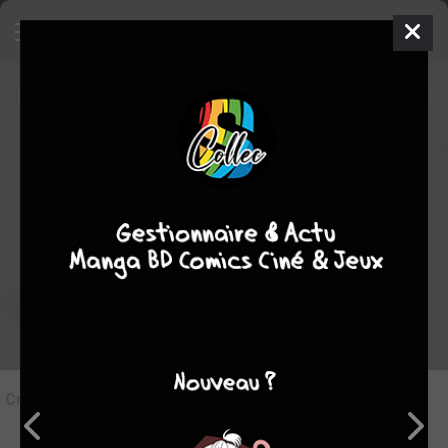
8
Critique de
Rozen Maiden II #4
par
Suiginto
le dim. 23 févr. 2014
STAFF
Rédiger une critique
Critique de
Rozen Maiden II #4