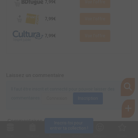
7,99€
Voir l'offre
7,99€
Voir l'offre
7,99€
Voir l'offre
Laissez un commentaire
Il faut être inscrit et connecté pour pouvoir laisser des
commentaires.
Connexion
Inscription
Commentaires (0)
Inscris-toi pour 
entrer ta collection !
Collec
Shop. list
Planning
Animes
Découvrir
Envies