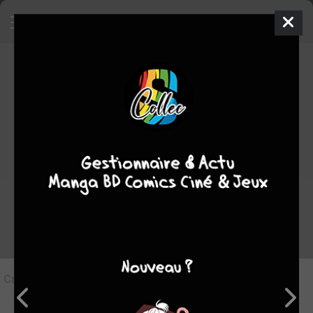
5
Critique de
Le Fil Rouge #1
par
Suiginto
le lun. 14 juil. 2014
STAFF
Rédiger une critique
Critique de
Le Fil Rouge #1