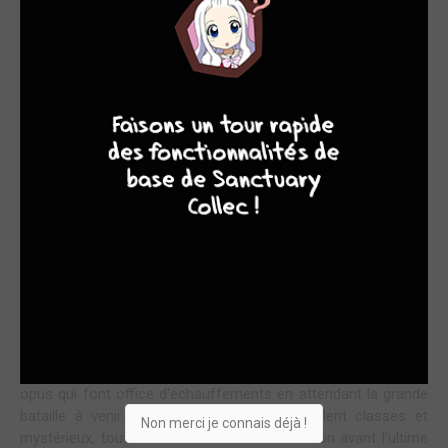
Alors que Kirio se fait manipuler par le patriarche du clan
Hyûga, Kyôhei ainsi que Aki et Mahiru découvrent chacun de
8
7
8
7
leur côté qu'il leur faudra à nouveau affronter Amaterasu, le
plus puissant des kakashis... Heureusement un petit
diagramme généalogique dans les bonus sous la jaquette
nous permet de nous y retrouver dans tout ce fatras, car
maintenant que tous les protagonistes sont réunis au village
pour ce qui semble être le dernier arc de la série, on peine à
suivre la logique et les motivations de chacun d'entre eux. La
mise en scène, avec ses dessins clairs et soignés, ne suffit
pas à rendre les enjeux prenants ni les personnages
consistants, on finit même par ne plus trop savoir qui est le
héros de Kyôhei ou de Utao, ni à trouver équilibré ce duo s'il
est voulu. L'humour et le fan-service sont toujours là par
petites touches pour alléger l'ensemble du récit en tout cas,
contrebalançant les nombreux affrontements de ce neuvième
opus qui font office d'échauffements en attendant la grande
bataille à venir. Enfin, les dialogues se veulent classes et
Non merci je connais déjà !
mystérieux, tout comme la montée en tension avant l'ultime