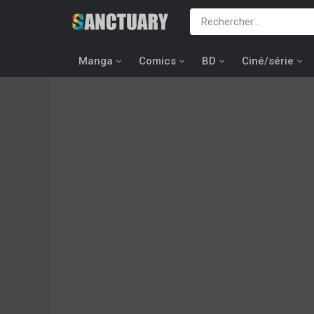
Manga
Comics
BD
Ciné/série