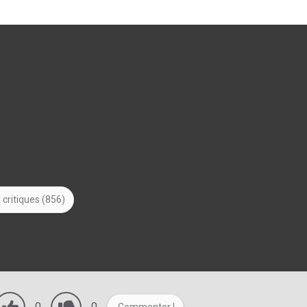
 critiques (856)
0
0