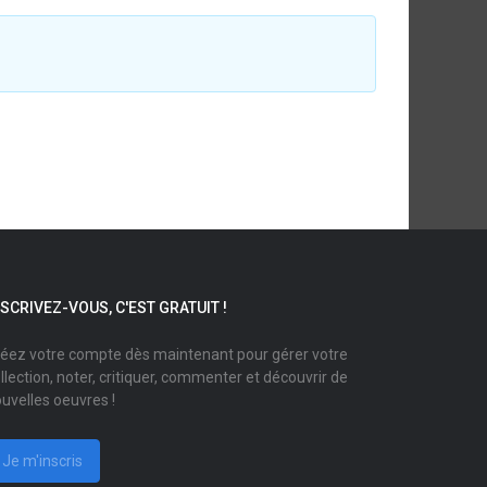
NSCRIVEZ-VOUS, C'EST GRATUIT !
éez votre compte dès maintenant pour gérer votre
llection, noter, critiquer, commenter et découvrir de
uvelles oeuvres !
Je m'inscris