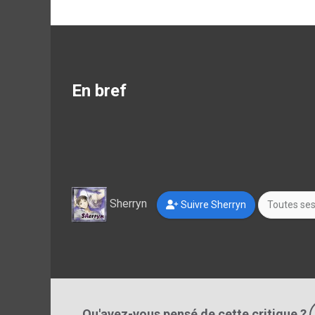
En bref
Sherryn
Suivre Sherryn
Toutes ses
Qu'avez-vous pensé de cette critique ?