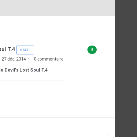
oul T.4
8
STAFF
 27 déc. 2014
0 commentaire
de Devil's Lost Soul T.4