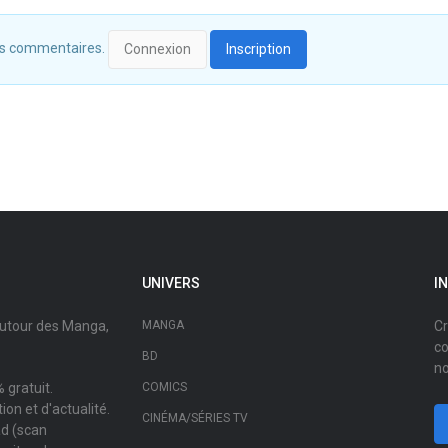
 des commentaires.
Connexion
Inscription
UNIVERS
I
autour des Manga,
MANGA
Cr
co
BD
no
 gratuit.
COMICS
on et d'actualité.
CINÉMA/SÉRIES TV
ad (scan