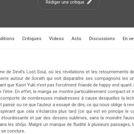
Rédiger une critique
ditions
Critiques
Videos
Actu
Discussions
En ve
ome de Devil's Lost Soul, où les révélations et les retournements 
sserre autour de Sorath qui voit disparaître ses compagnons les u
ant que Kaori Yuki n'est pas forcément friande de happy end quant a
e de l'être. En effet, le manga se montre particulièrement compact 
on comporte de nombreuses maladresses à cause desquelles la lectu
 passé ou ce que l'auteur a essayé de dire, ce qui nous oblige à re
spérant que cela s'éclaircira plus tard (ce qui est en principe le
 étourdissante et par des dessins sublimes, sans la moindre fausse
ans les shôjo. Malgré un manque de fluidité à plusieurs passages, la
 se conclure.