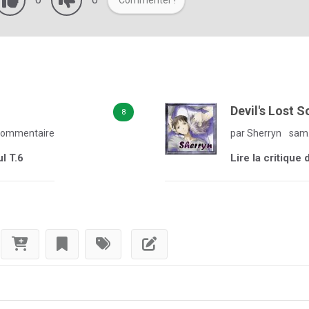
Commenter !
Devil's Lost S
8
commentaire
par Sherryn
sam.
ul T.6
Lire la critique 