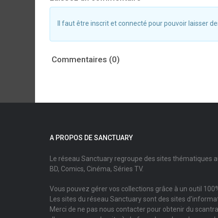
Il faut être inscrit et connecté pour pouvoir laisser
Commentaires (0)
A PROPOS DE SANCTUARY
Le réseau Sanctuary regroupe des sites thématiques 
BD, Comics, Cinéma, Séries TV.
Vous pouvez gérer vos collections grâce à un outil 100%
Les sites du réseau Sanctuary sont des sites d'informati
Merci de ne pas nous contacter pour obtenir du scantr