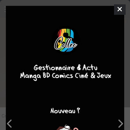
7
Critique de
Les Munroe #2
par
vedge
le lun. 25 juil. 2011
STAFF
Rédiger une critique
Critique de
Les Munroe #2