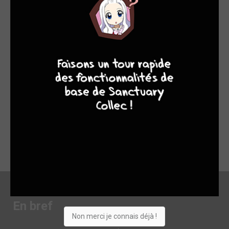
Résumé : recherche de la vérité policière dans un pays sous
tension raciale sur un dessin réaliste d’une excellente qualité
8
7
8
7
On retrouve notre prisonnier en cavale, traversant les
embuches dans sa quête de vérité, de vengeance et peut être
de réhabilitation. En parallèle, la survie de l’exploitation se joue
sur de petits évènements et sur la rectitude d’un pasteur. Les
dessins sont excellents, le réalisme du bush, la précision des
représentations des animaux, des décors, donnent une
impression quasi photographique. Quelques imperfections
sont parfois visibles sur le traitement des visages en gros
plan mais le dessin conserve une excellente qualité. Un tome
2 qui ne déçoit pas donc, bien constant et bien illustré.
En bref
Non merci je connais déjà !