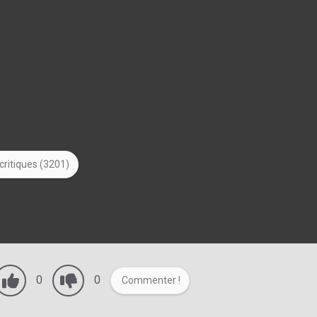
critiques (3201)
0
0
Commenter !