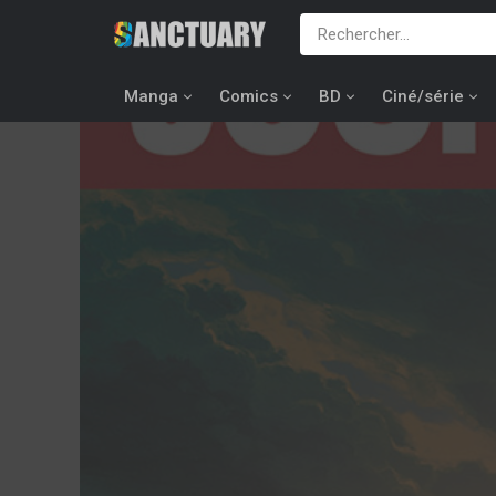
Manga
Comics
BD
Ciné/série