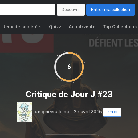
Découvrir
Entrer ma collection
Jeux de société
Quizz
Achat/vente
Top Collections
6
Critique de
Jour J #23
par
ginevra
le mer. 27 avril 2016
STAFF