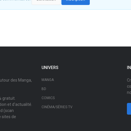
UNIVERS
I
autour des Manga,
MANGA
Cr
co
BD
no
 gratuit.
COMICS
on et d'actualité.
CINÉMA/SÉRIES TV
ad (scan
 sites de