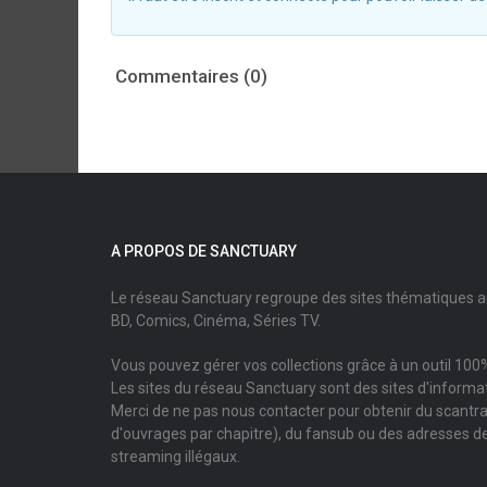
Commentaires (0)
A PROPOS DE SANCTUARY
Le réseau Sanctuary regroupe des sites thématiques 
BD, Comics, Cinéma, Séries TV.
Vous pouvez gérer vos collections grâce à un outil 100%
Les sites du réseau Sanctuary sont des sites d'informati
Merci de ne pas nous contacter pour obtenir du scantr
d'ouvrages par chapitre), du fansub ou des adresses de
streaming illégaux.