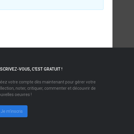
NSCRIVEZ-VOUS, C'EST GRATUIT !
éez votre compte dès maintenant pour gérer votre
llection, noter, critiquer, commenter et découvrir de
uvelles oeuvres !
Je m'inscris