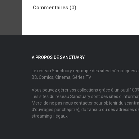
Commentaires (0)
A PROPOS DE SANCTUARY
Le réseau Sanctuary regroupe des sites thématiques 
BD, Comics, Cinéma, Séries TV.
Vous pouvez gérer vos collections grâce à un outil 100%
Les sites du réseau Sanctuary sont des sites d'informati
Merci de ne pas nous contacter pour obtenir du scantr
d'ouvrages par chapitre), du fansub ou des adresses de
streaming illégaux.