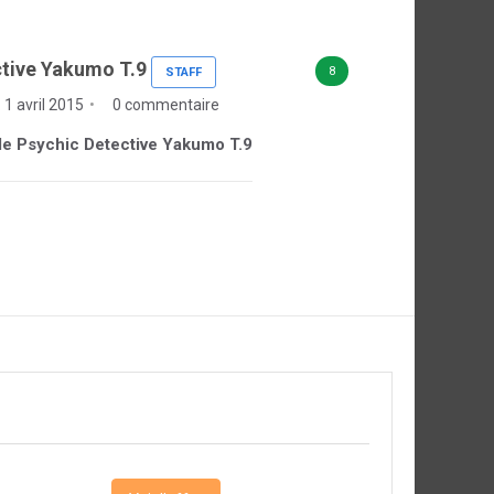
ctive Yakumo T.9
8
STAFF
 1 avril 2015
0 commentaire
e de Psychic Detective Yakumo T.9