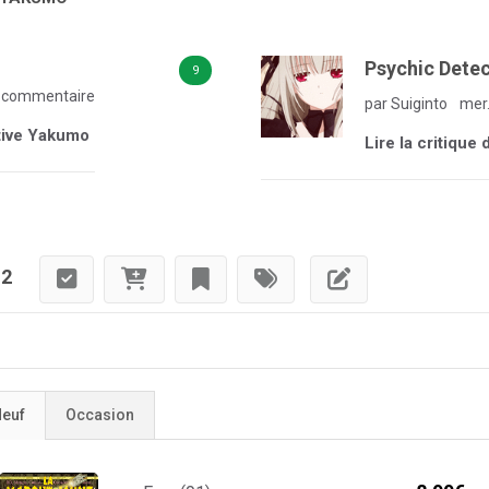
Psychic Dete
9
 commentaire
par Suiginto
mer.
ctive Yakumo
Lire la critiqu
12
euf
Occasion