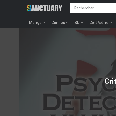
Manga
Comics
BD
Ciné/série
Cri