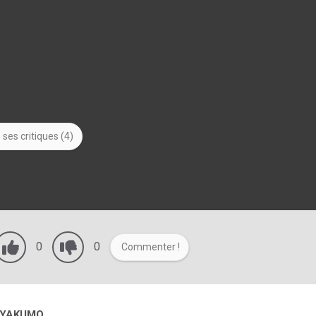
ses critiques (4)
0
0
Commenter !
 YAKUMO