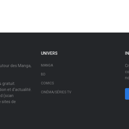
UNIVERS
I
autour des Manga,
MANGA
Cr
co
BD
no
 gratuit.
COMICS
on et d'actualité.
CINÉMA/SÉRIES TV
ad (scan
 sites de