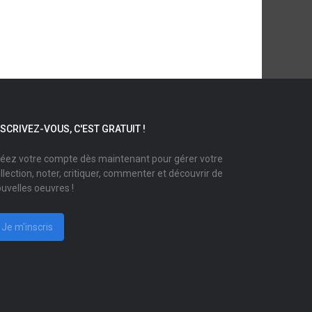
NSCRIVEZ-VOUS, C'EST GRATUIT !
éez votre compte dès maintenant pour gérer votre
llection, noter, critiquer, commenter et découvrir de
uvelles oeuvres !
Je m'inscris