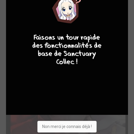
9
8
9
8
12 / 14 - EN COURS
Psychic Detective Yakumo Simple
Panini manga
LES ÉDITIONS VO
Non merci je connais déjà !