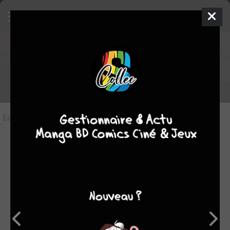
Les éditions de
Psychic Detective
Yakumo
Editions
(4)
LES ÉDITIONS VF