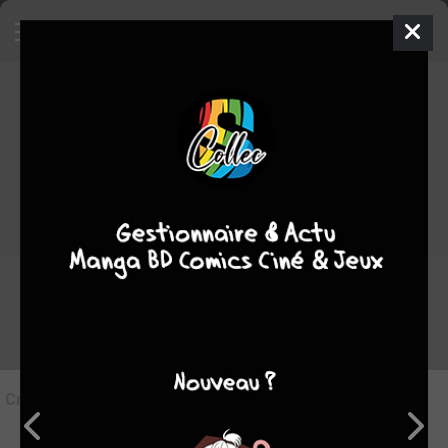
10
Critique de
Les Petites Fraises
par
Sakaki
le lun. 25 mai 1970
Rédiger une critique
Critique de
Les Petites Fraises