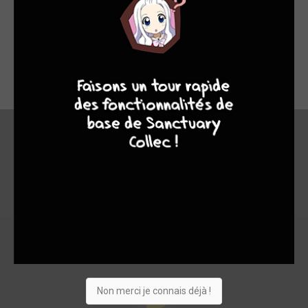
Alors moi j'aime beaucoup ce manga aussi et les petites sont
trop kawaii ^^ Mais vraiment, ma préférée est Ana, plus que
7
8
7
9
kawaii XD Mais je pensais vraiment que c'était un shojô :) (Il
mérite un 10/10 :p)
En bref
10
Non merci je connais déjà !