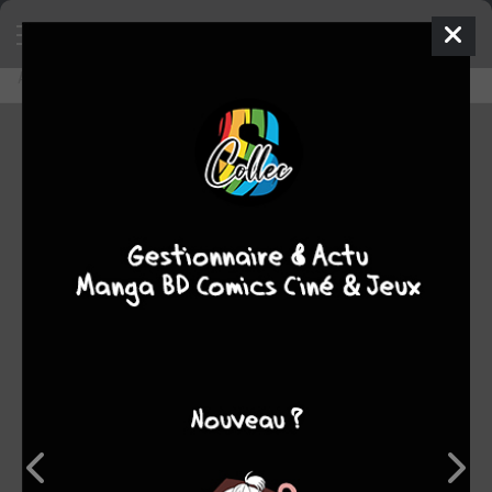
Accueil
Découvrir
Editeurs
IDP
IDP
0
★
★
★
★
★
★
★
★
★
★
994
oeuvres :
10
à paraître
841
terminées
142
en cours
1
stoppée
Note
10