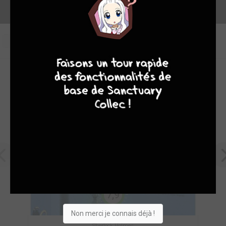
1
9
8
9
8
OEUVRES PHARES DE IDP
7,9
Non merci je connais déjà !
Sherlock Holmes