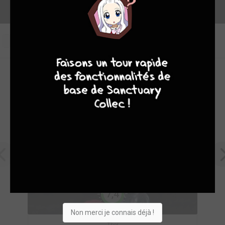
0
9
8
9
8
OEUVRES PHARES DE ARÉDIT
7,4
Non merci je connais déjà !
Thor