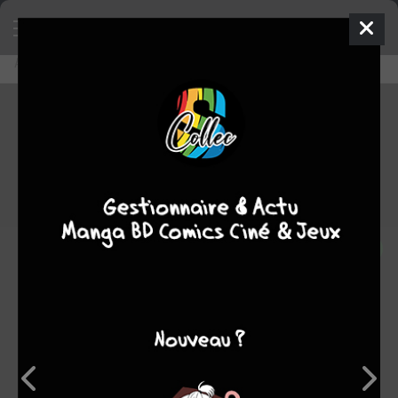
Accueil
Découvrir
Editeurs
Arédit
Arédit
0
★
★
★
★
★
★
★
★
★
★
130
oeuvres :
1
à paraître
123
terminées
3
en cours
3
stoppées
Note
0