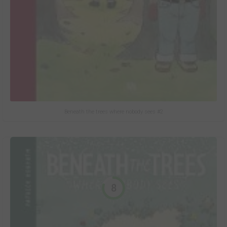
Beneath the trees where nobody sees #2
8