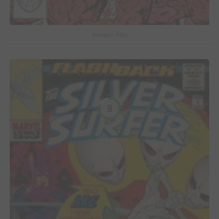
Avengers #305
8