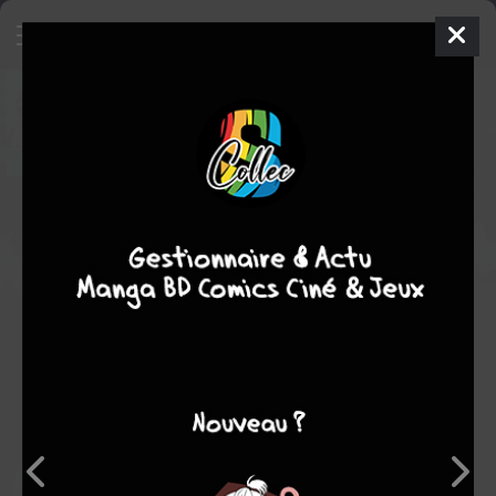
Electric Warrior
Comics
1987
Jim BAIKIE
Doug MOENCH
Comics / Super Heros
Note globale
Les experts
Membres
7,00
-
1
0
1
13
0
0
3
4177