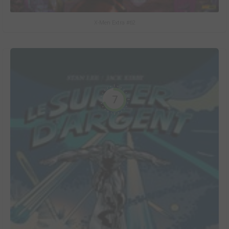
X-Men Extra #62
7