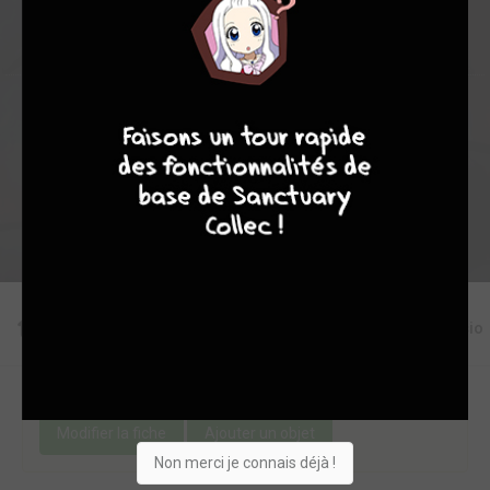
8
7
8
7
Collection
Envie
Critique
★
★
★
★
★
★
★
★
★
★
Acheter
Editions
Critiques
Videos
Actu
Discussio
Une erreur ou un manque sur cette fiche ?
Modifier la fiche
Ajouter un objet
Non merci je connais déjà !