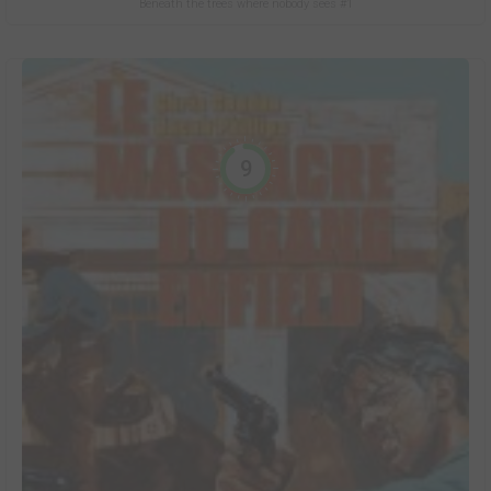
Beneath the trees where nobody sees #1
9