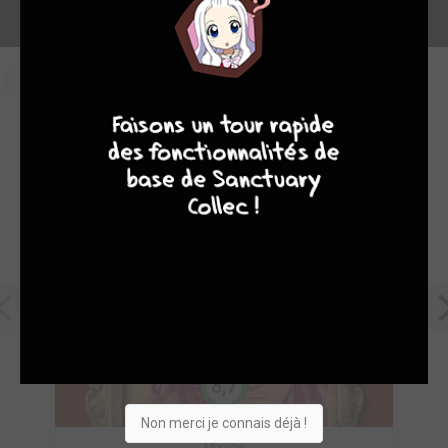
1
7
8
8
10
OEUVRES PHARES DE KANA
8,7
Non merci je connais déjà !
Monster