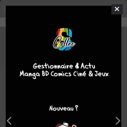
Accueil
Découvrir
Editeurs
kana
kana
0
★
★
★
★
★
★
★
★
★
★
736
oeuvres :
27
à paraître
516
terminées
182
en cours
11
stoppées
Note
9