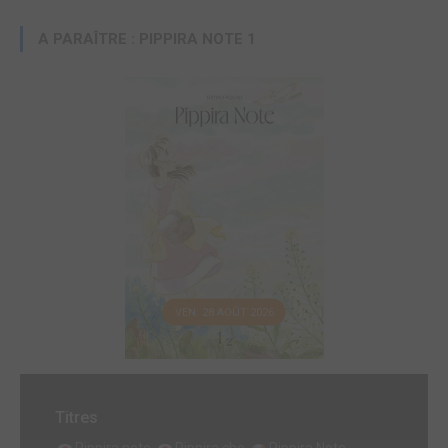
A PARAÎTRE : PIPPIRA NOTE 1
VEN. 28 AOÛT 2026
Titres
Pippira note
Pippira cho
Pippira Note