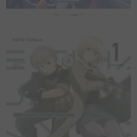
Hotel Inhumans #1
8