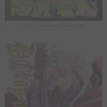
Star Wars - La Haute République - Un équilibre fragile
10