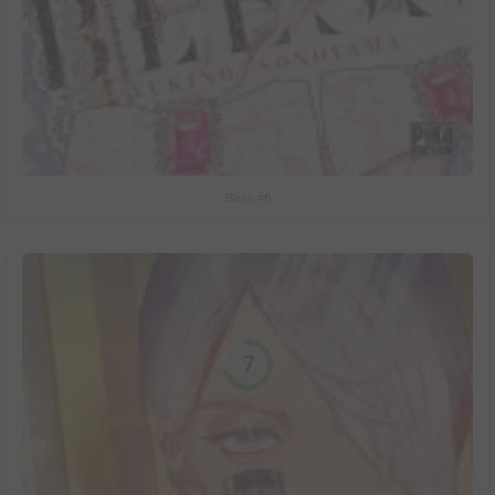
Bless #6
7