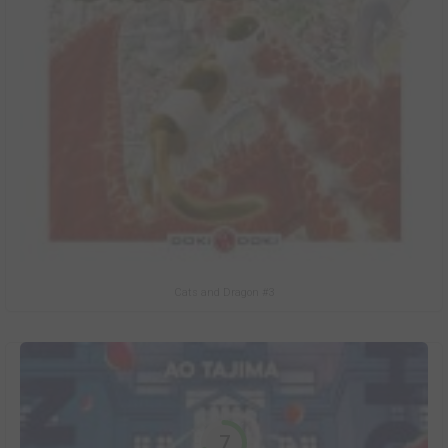
Cats and Dragon #3
7