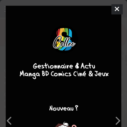
Pippira Note
Manga
Seinen
1987
Fumiyo KōNO
Fumiyo
KōNO
Tranche de vie
romance
comédie
Quand elle recueille un oiseau perdu, qu’elle appelle Pippira, Kimiko
voit son quotidien se transformer en une succession de surprises
et de découvertes.
Grâce à ses gestes et à ses mimiques, ce minuscule colocataire
remplit petit à petit l’existence de Kimiko de moments
irremplaçables.
Des trésors de la vie de tous les jours qui vous donneront (peut-
être) envie d’adopter un oiseau !