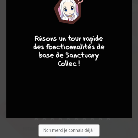
Note globale
Les experts
Membres
8
7
9
8
-
-
0
0
0
0
0
1
1
27296
Collection
Envie
Critique
★
★
★
★
★
★
★
★
★
★
Non merci je connais déjà !
Acheter