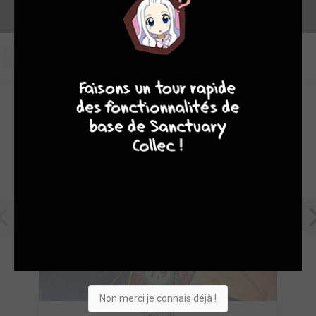
0
9
8
9
8
OEUVRES PHARES DE DARK HORSE COMICS
7,9
Non merci je connais déjà !
Tank Girl