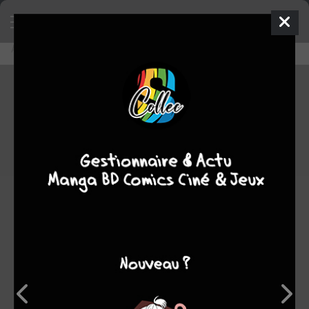
Accueil
Découvrir
Editeurs
Dark Horse Comics
Dark Horse Comics
0
★
★
★
★
★
★
★
★
★
★
694
oeuvres :
1
à paraître
589
terminées
102
en cours
2
stoppées
Note
0