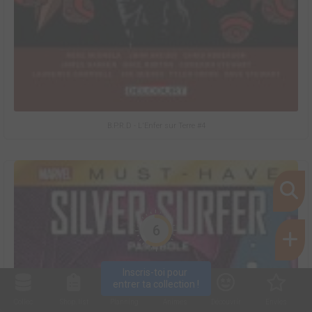
B.P.R.D - L'Enfer sur Terre #4
6
Inscris-toi pour 
entrer ta collection !
Collec
Shop. list
Planning
Animes
Découvrir
Envies