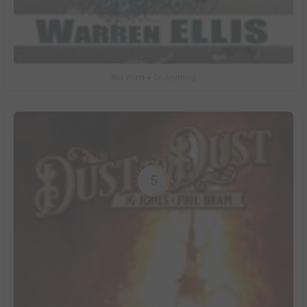
Bad World + Do Anything
5