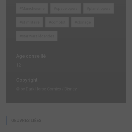
#Manichéisme
#space opera
#planet opera
#sf militaire
#complot
#clônage
#star wars légendes
Age conseillé
12 +
Copyright
© by Dark Horse Comics / Disney
OEUVRES LIÉES