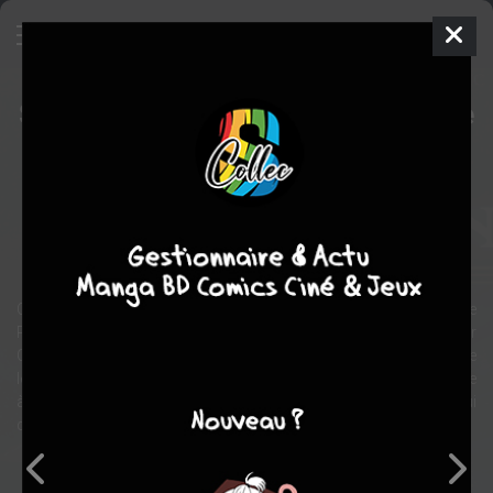
Star Wars (Légendes) - Le Cycle de
Thrawn
Comics
1994
Olivier VATINE
Mike BARON
6
tomes
COMPLÈTE
science fiction
aventure
action
politique
Cinq ans se sont écoulées depuis l'Épisode VI. Une nouvelle
République a remplacé l'Empire. Luke Skywalker en est le premier
Chevalier Jedi. Han Solo et Leia, marriés, attendent la naissance de
leurs jumeaux. Mais la menace persiste ! L'amiral Thrawn s'apprête
à porter un coup fatal à la jeune République? Un incontournable, qui
constitue le début de l'officieux Épisode VII.
Note globale