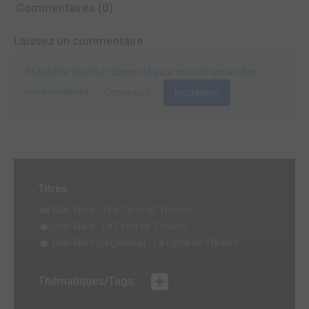
Commentaires (0)
Laissez un commentaire
Il faut être inscrit et connecté pour pouvoir laisser des
commentaires.
Connexion
Inscription
Titres
Star Wars - The Cycle of Thrawn
Star Wars - Le Cycle de Thrawn
Star Wars (Légendes) - Le Cycle de Thrawn
Thématiques/Tags