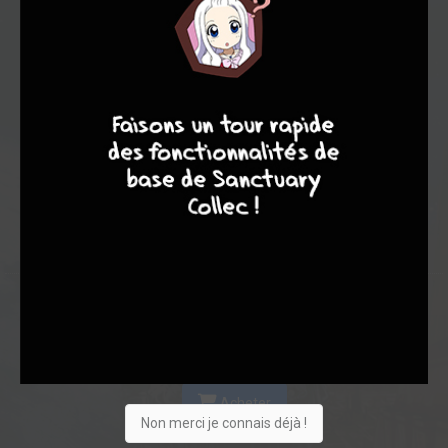
Les experts
Membres
7,56
7,00
7,74
9
7
6
6
3
42
45
373
0
14
9
246
Collection
Envie
Critique
★
★
★
★
★
★
★
★
★
★
Acheter
Non merci je connais déjà !