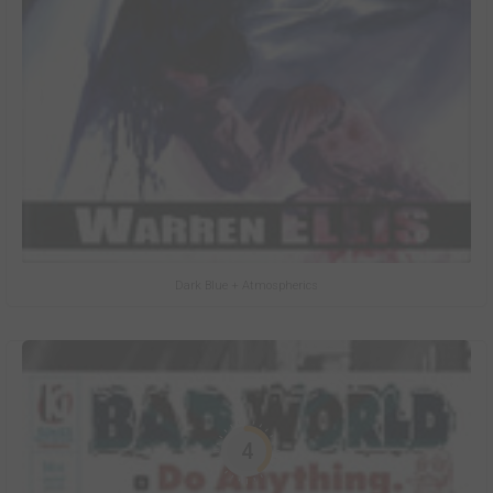
Dark Blue + Atmospherics
4