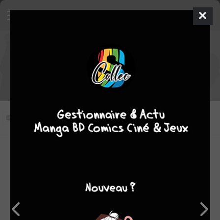
Naruto Shippûden épisode 20
VOSTFR
Hiruko contre les deux femmes
ninjas.
Vous n'avez pas vu cet épisode
Modifier l'épisode
RÉSUMÉ
Le combat entre Sasori et la paire Chiyo/Sakura
commence. Chiyo prend le contrôle des mouvements de
Sakura en utilisant ses talents de marionnettiste pour
combattre Sasori. Ce dernier, également marionnettiste,
utilise sa marionnette favorite, Hiruko pour riposter.