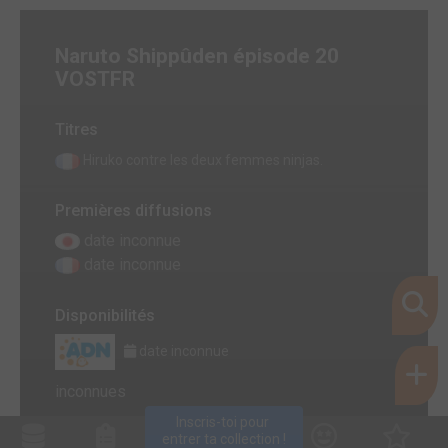
Naruto Shippûden épisode 20
VOSTFR
Titres
Hiruko contre les deux femmes ninjas.
Premières diffusions
date inconnue
date inconnue
Disponibilités
date inconnue
inconnues
Inscris-toi pour 
entrer ta collection !