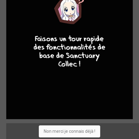
8
7
8
7
Non merci je connais déjà !