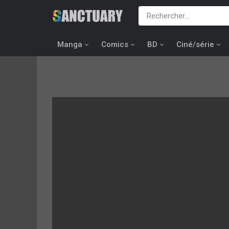
Manga
Comics
BD
Ciné/série