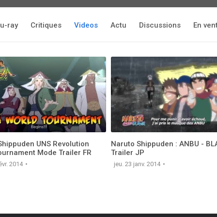
u-ray
Critiques
Videos
Actu
Discussions
En ven
Shippuden UNS Revolution
Naruto Shippuden : ANBU - B
ournament Mode Trailer FR
Trailer JP
évr. 2014
jeu. 23 janv. 2014