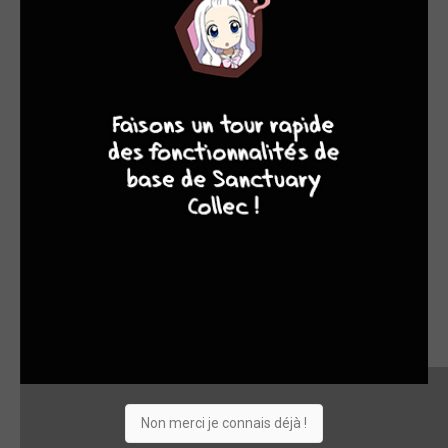
9
8
9
8
Non merci je connais déjà !