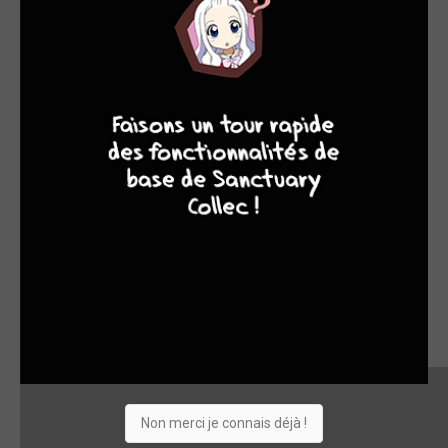
8
7
8
7
Non merci je connais déjà !