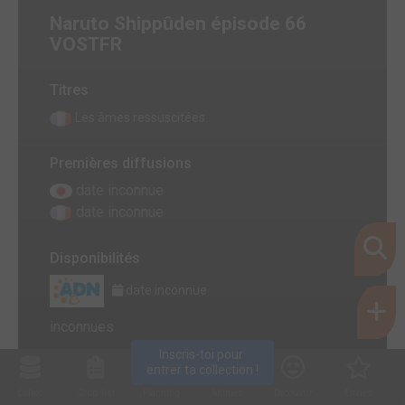
Naruto Shippûden épisode 66
VOSTFR
Titres
Les âmes ressuscitées.
Premières diffusions
date inconnue
date inconnue
Disponibilités
date inconnue
inconnues
Inscris-toi pour 
entrer ta collection !
Collec
Shop. list
Planning
Animes
Découvrir
Envies