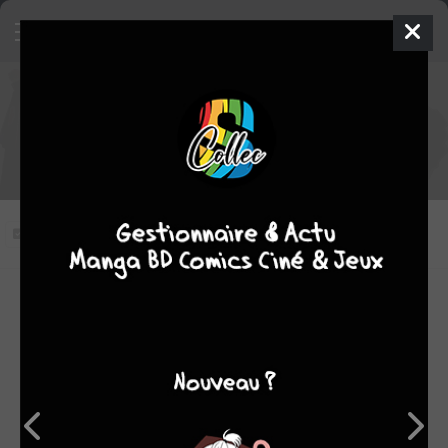
Naruto Shippûden épisode 66
VOSTFR
Les âmes ressuscitées.
Vous n'avez pas vu cet épisode
Modifier l'épisode
RÉSUMÉ
Konoha se voit en état d'alerte niveau 1 : 4 des 12
protecteurs du seigneur féodal du Pays du Feu sont
ressuscités et menacent d'utiliser une technique de
foudre très puissante pouvant détruire le village.