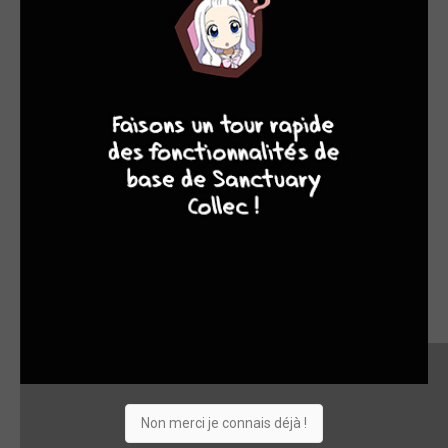
8
10
4
7
Non merci je connais déjà !