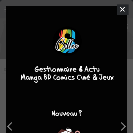
Naruto Shippûden épisode 145
VOSTFR
L'héritière.
Vous n'avez pas vu cet épisode
Modifier l'épisode
RÉSUMÉ
Utakata se souvient de Hotaru voulant faire de lui son
maître et affronte les bandits. Pendant ce temps, Hotaru
se rend à son village accompagnée de l'équipe 7.