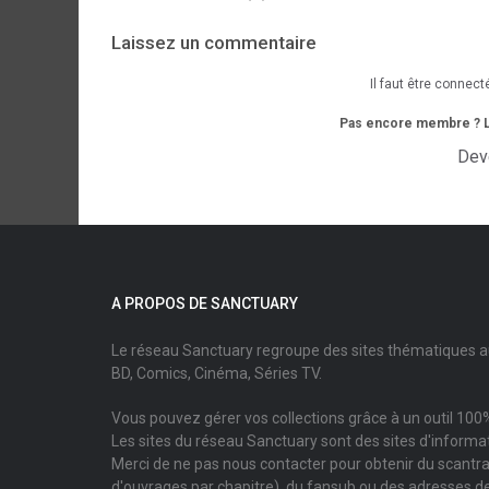
Laissez un commentaire
Il faut être connect
Pas encore membre ? L'i
Dev
A PROPOS DE SANCTUARY
Le réseau Sanctuary regroupe des sites thématiques 
BD, Comics, Cinéma, Séries TV.
Vous pouvez gérer vos collections grâce à un outil 100%
Les sites du réseau Sanctuary sont des sites d'informati
Merci de ne pas nous contacter pour obtenir du scantr
d'ouvrages par chapitre), du fansub ou des adresses de