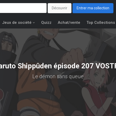
Découvrir
Entrer ma collection
Jeux de société
Quizz
Achat/vente
Top Collections
aruto Shippûden épisode 207 VOST
Le démon sans queue