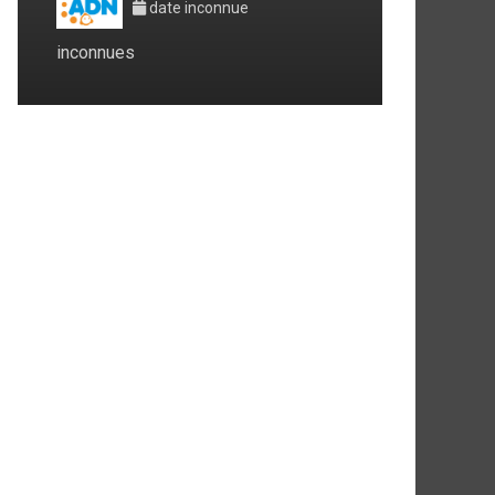
date inconnue
inconnues