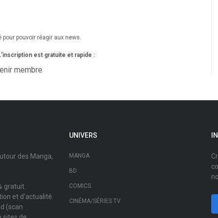
é pour pouvoir réagir aux news.
nscription est gratuite et rapide :
enir membre
UNIVERS
I
autour des Manga,
MANGA
Cr
co
BD
no
 gratuit.
COMICS
on et d'actualité.
CINÉMA/SÉRIES TV
ad (scan
 sites de