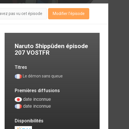
avez pas vu cet épisode
Modifier l'épisode
Naruto Shippûden épisode
207 VOSTFR
Titres
Le démon sans queue
Premières diffusions
date inconnue
date inconnue
Disponibilités