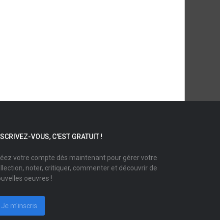
NSCRIVEZ-VOUS, C'EST GRATUIT !
éez votre compte dès maintenant pour gérer votre
llection, noter, critiquer, commenter et découvrir de
uvelles oeuvres !
Je m'inscris