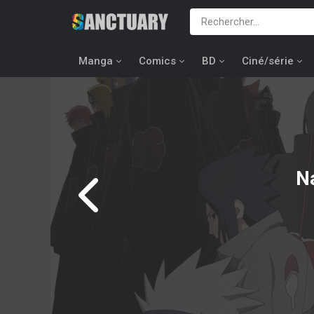
Manga
Comics
BD
Ciné/série
N