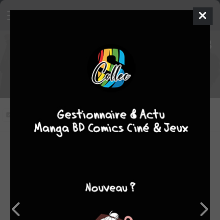
Naruto Shippûden épisode 238
VOSTFR
Jour de repos pour Saï
Vous n'avez pas vu cet épisode
Modifier l'épisode
RÉSUMÉ
Alors qu'il se promène dans le village, SaÏ tombe sur des
enfants qui lui rappellent Naruto et Sakura