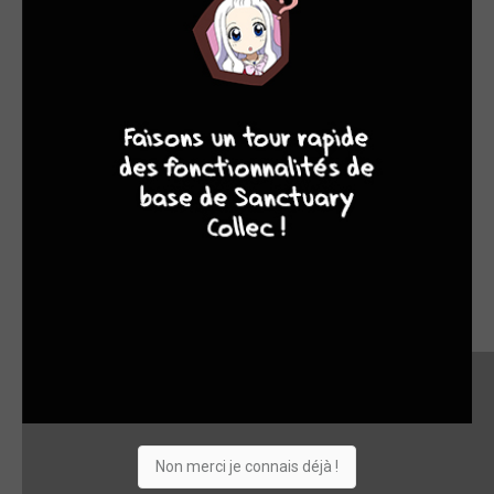
7
8
8
10
Non merci je connais déjà !