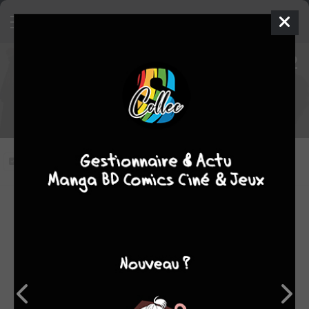
Naruto Shippûden épisode 292
VOSTFR
Force, épisode 3
Vous n'avez pas vu cet épisode
Modifier l'épisode
RÉSUMÉ
Naruto et Sakura decident de rester chez Shiseru, mais le
lendemain Naruto a l'air patraque !