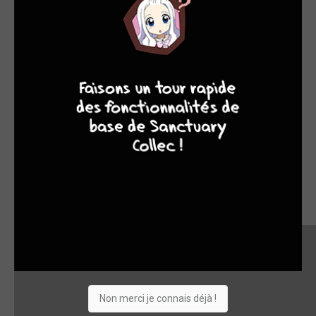
9
8
9
8
Non merci je connais déjà !