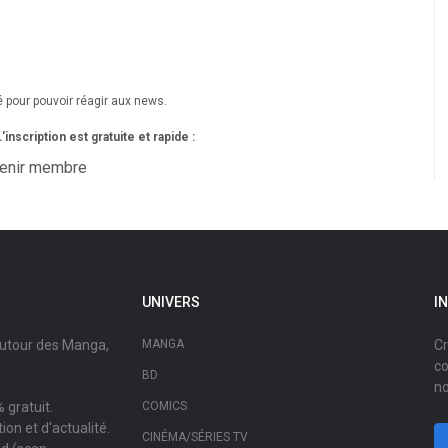
é pour pouvoir réagir aux news.
nscription est gratuite et rapide :
enir membre
UNIVERS
I
autour des Manga,
MANGA
Cr
co
BD
no
 gratuit.
COMICS
on et d'actualité.
CINÉMA/SÉRIES TV