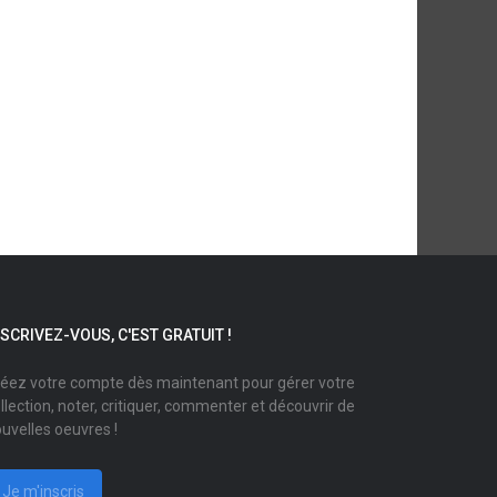
NSCRIVEZ-VOUS, C'EST GRATUIT !
éez votre compte dès maintenant pour gérer votre
llection, noter, critiquer, commenter et découvrir de
uvelles oeuvres !
Je m'inscris