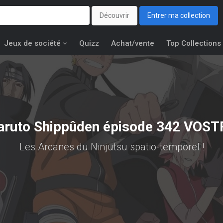
Découvrir
Entrer ma collection
Jeux de société
Quizz
Achat/vente
Top Collections
aruto Shippûden épisode 342 VOST
Les Arcanes du Ninjutsu spatio-temporel !