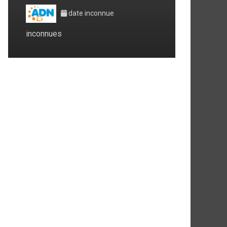
date inconnue
inconnues