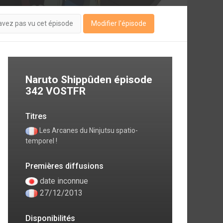
avez pas vu cet épisode
Modifier l'épisode
Naruto Shippûden épisode
342 VOSTFR
Titres
Les Arcanes du Ninjutsu spatio-
temporel !
Premières diffusions
date inconnue
27/12/2013
Disponibilités