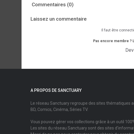
Commentaires (0)
Laissez un commentaire
Il faut être connect
Pas encore membre ? L'i
Dev
A PROPOS DE SANCTUARY
Le réseau Sanctuary regroupe des sites thématiques 
BD, Comics, Cinéma, Séries TV.
Vous pouvez gérer vos collections grâce à un outil 100%
Les sites du réseau Sanctuary sont des sites d'informati