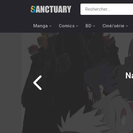
Manga
Comics
BD
Ciné/série
N