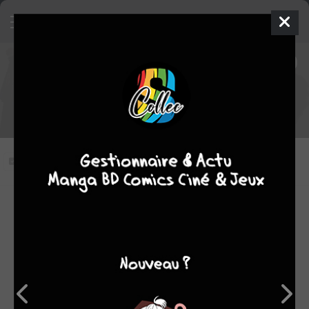
Naruto Shippûden épisode 380
VOSTFR
Le Jour où Naruto est né
Vous n'avez pas vu cet épisode
Modifier l'épisode
RÉSUMÉ
Obito est devenu le Réceptacle de Jûbi et déploie une
puissance inouïe. Mais sa conscience semble sur le point
de sombrer...