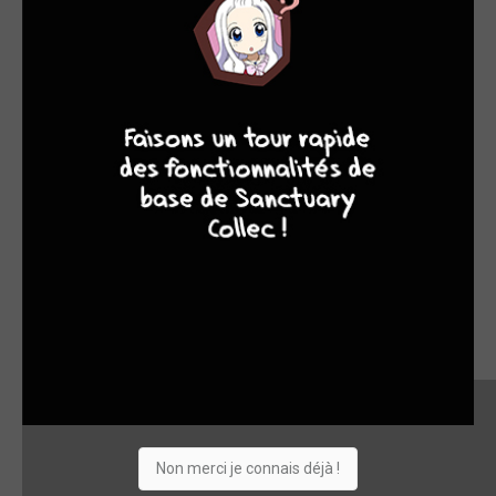
9
8
9
8
Non merci je connais déjà !