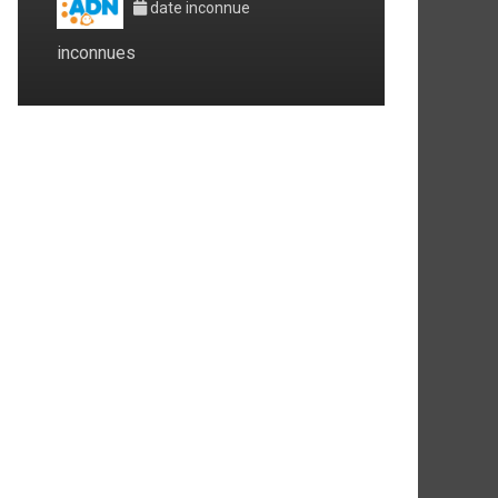
date inconnue
inconnues