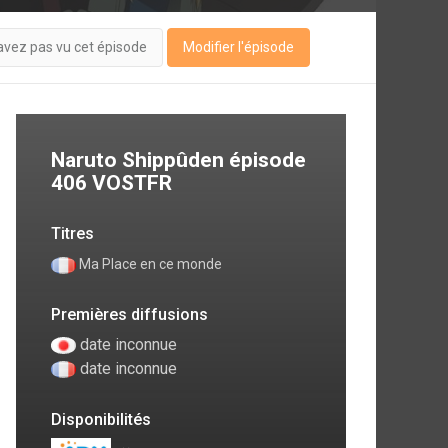
avez pas vu cet épisode
Modifier l'épisode
Naruto Shippûden épisode
406 VOSTFR
Titres
Ma Place en ce monde
Premières diffusions
date inconnue
date inconnue
Disponibilités