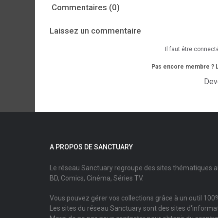
Commentaires (0)
Laissez un commentaire
Il faut être connect
Pas encore membre ? L'i
Dev
A PROPOS DE SANCTUARY
Le réseau Sanctuary regroupe des sites thématiques 
BD, Comics, Cinéma, Séries TV.
Vous pouvez gérer vos collections grâce à un outil 100%
Les sites du réseau Sanctuary sont des sites d'informati