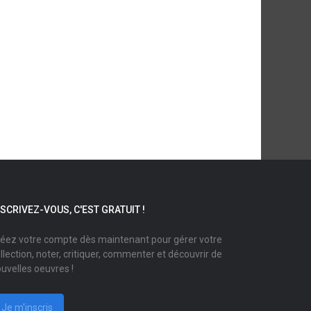
NSCRIVEZ-VOUS, C'EST GRATUIT !
éez votre compte dès maintenant pour gérer votre
llection, noter, critiquer, commenter et découvrir de
uvelles oeuvres !
Je m'inscris