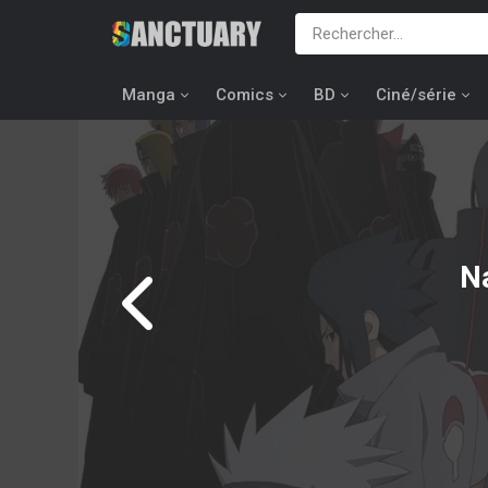
Manga
Comics
BD
Ciné/série
N