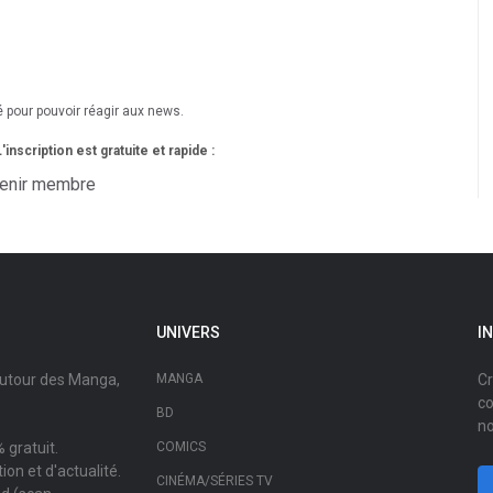
é pour pouvoir réagir aux news.
nscription est gratuite et rapide :
enir membre
UNIVERS
I
autour des Manga,
MANGA
Cr
co
BD
no
 gratuit.
COMICS
on et d'actualité.
CINÉMA/SÉRIES TV