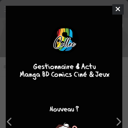
Naruto Shippûden épisode 419
VOSTFR
Le Printemps de mon père
Vous n'avez pas vu cet épisode
Modifier l'épisode
RÉSUMÉ
Retour sur la jeunesse de Gaï et l’éducation décalée
prodiguée par son père, Daï, l’éternel Aspirant Ninja... aux
ressources insoupçonnées !