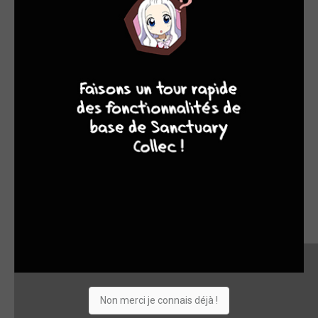
9
8
9
8
Non merci je connais déjà !