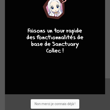
9
8
9
8
Non merci je connais déjà !