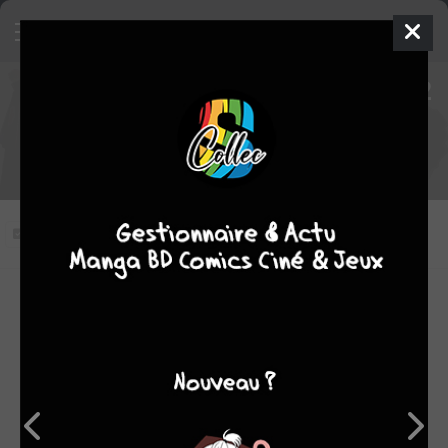
Naruto Shippûden épisode 452
VOSTFR
452
Vous n'avez pas vu cet épisode
Modifier l'épisode
RÉSUMÉ
Retrouvez Naruto Shippuden - Épisode 452 en streaming
VOSTFR sur Anime Digital Network ! Qualité SD.