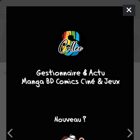
Naruto Shippûden épisode 494
VOSTFR
Naruto se marie
Vous n'avez pas vu cet épisode
Modifier l'épisode
RÉSUMÉ
Konoha est en ébulition à l'approche des noces de Hinata
et de Naruto. Kakashi, qui assume désormais le rôle de
Hokage, semble en peine pour concilier les exigences du
village et ce grand moment de joie, tandis que Maître Iruka
redouble d'efforts pour réparer les bêtises d'un trio de