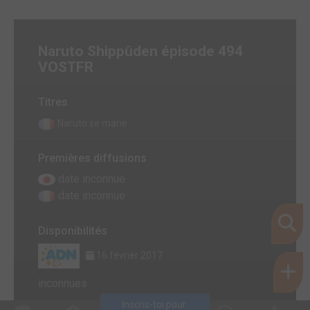
Naruto Shippûden épisode 494
VOSTFR
Titres
Naruto se marie
Premières diffusions
date inconnue
date inconnue
Disponibilités
16 février 2017
inconnues
Inscris-toi pour 