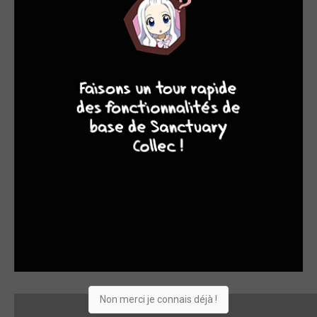
cancres qui ne sont pas sans rappeler Naruto...
9
7
6
6
Non merci je connais déjà !