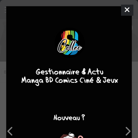
Naruto Shippûden épisode 500
VOSTFR
500
Vous n'avez pas vu cet épisode
Modifier l'épisode
RÉSUMÉ
Retrouvez Naruto Shippuden - Épisode 500 en streaming
VOSTFR sur Anime Digital Network ! Qualité SD.