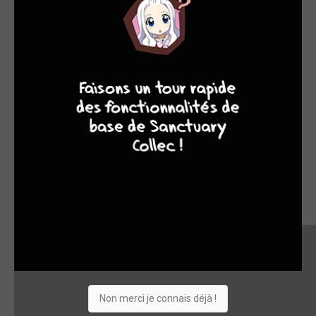
8
7
9
8
Non merci je connais déjà !