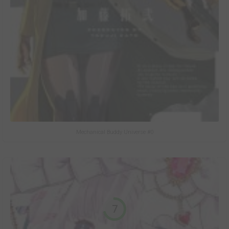
Mechanical Buddy Universe #0
7