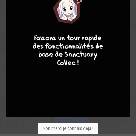
Les experts
Membres
10,00
-
10,00
9
8
9
8
0
1
1
1
0
0
8
15848
Collection
Envie
Critique
★
★
★
★
★
★
★
★
★
★
Acheter
Non merci je connais déjà !