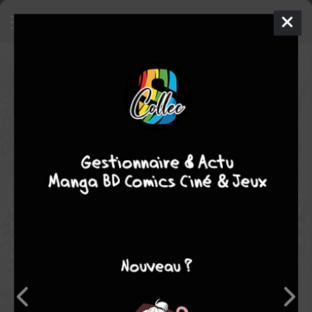
Higurashi no Naku Koro Ni
Kataribanashi-hen
Manga
Shonen
2006
Tsubasa HAZUKI
RYUKISHI07
7
tomes
COMPLÈTE
thriller
horreur
fantastique
drame
Cette série est un doujinshi officiel sous forme d'anthologie de
Higurashi no naku koro ni crée par de nombreux dessinateurs et
basé sur des histoires soumises a Ryukishi07 qui les a ensuite
compilées en volume. Les premiers volumes tirent leur inspiration
des arcs questions et les derniers des arcs réponses.
Note globale