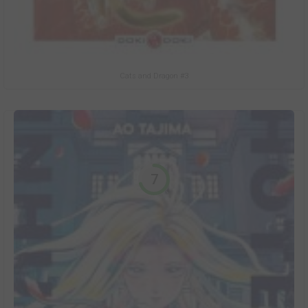
Cats and Dragon #3
7