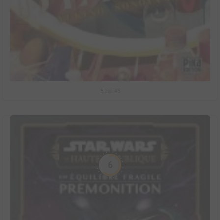
Bless #5
6