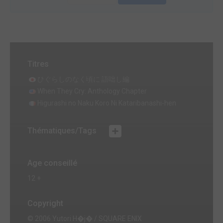
Titres
ひぐらしのなく頃に 語咄し編
When They Cry: Anthology Chapter
Higurashi no Naku Koro Ni Kataribanashi-hen
Thématiques/Tags
Age conseillé
12 +
Copyright
© 2006 Yutori H�j� / SQUARE ENIX