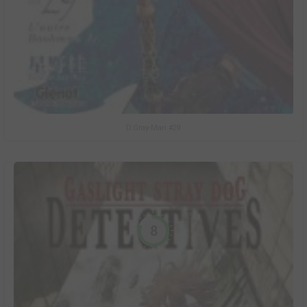
D.Gray-Man #29
8