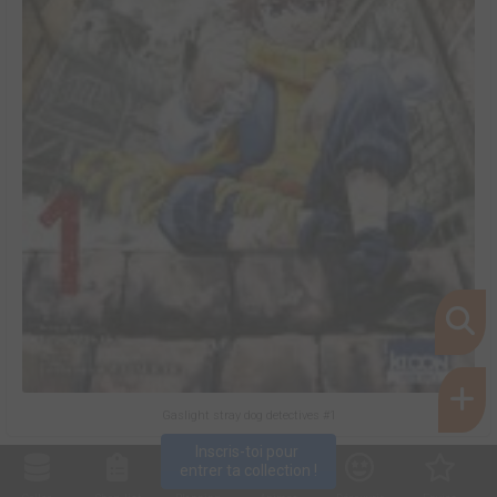
Gaslight stray dog detectives #1
Inscris-toi pour 
entrer ta collection !