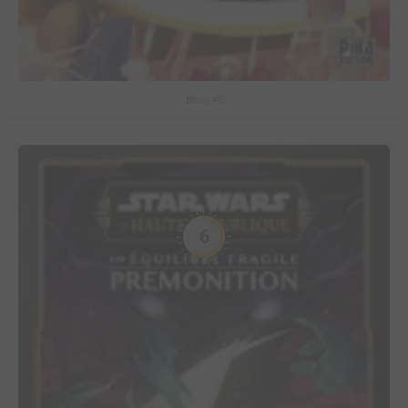
Bless #5
6