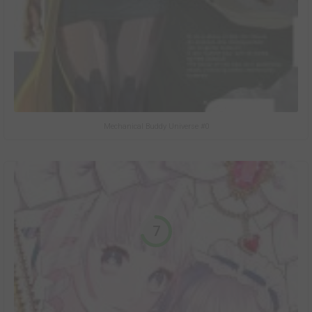
Mechanical Buddy Universe #0
7