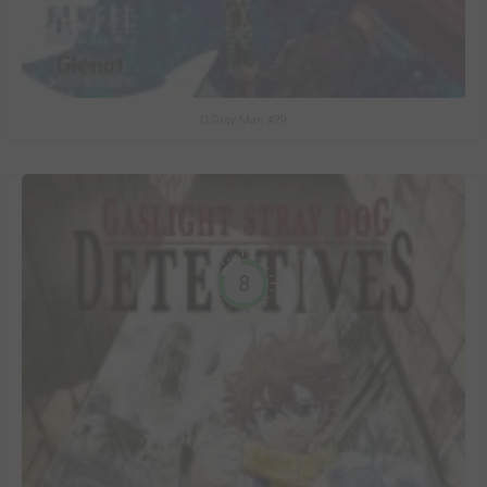
D.Gray-Man #29
8