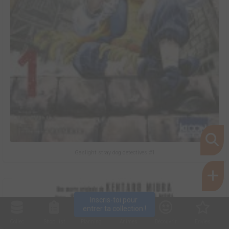
Gaslight stray dog detectives #1
Inscris-toi pour 
entrer ta collection !
Collec
Shop. list
Planning
Animes
Découvrir
Envies