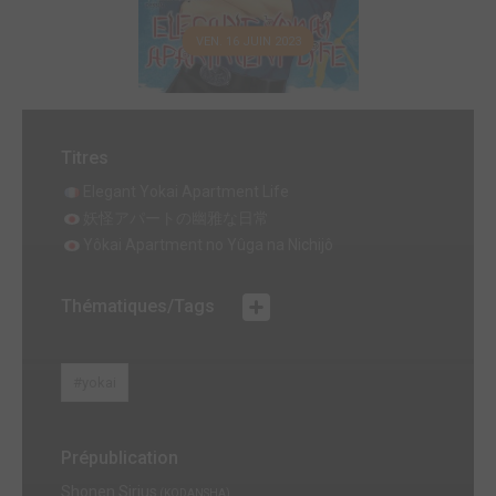
VEN. 16 JUIN 2023
Titres
Elegant Yokai Apartment Life
妖怪アパートの幽雅な日常
Yôkai Apartment no Yûga na Nichijô
Thématiques/Tags
#yokai
Prépublication
Shonen Sirius
(KODANSHA)