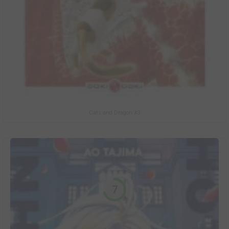
Cats and Dragon #3
7