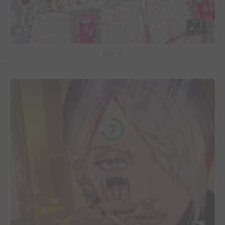
Bless #6
7