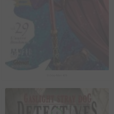
D.Gray-Man #29
8