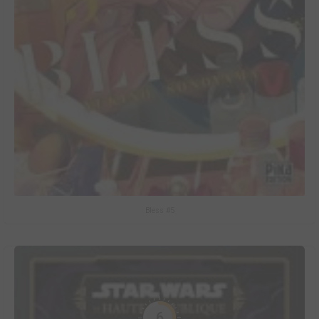
Bless #5
6