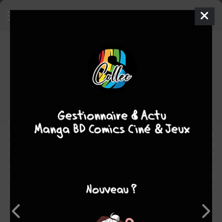
Mind Game
Manga
Shonen
1995
Robin NISHI
Robin NISHI
fantastique
aventure
Nishi un jeune dessinateur n’a pas percé dans le manga. Il est
amoureux depuis son plus jeune âge de la charmante Myon et
souffre de la voir s’éloigner de lui. Alors qu’il la raccompagne à
l’échoppe de yakitori familiale, deux étranges yakuzas font
irruption. La situation s’envenime et la vie de Nishi semble soudain
compromise lorsque l’un des yakuzas presse la détente. Mais ce
serait sans compter sur la force de caractère qui explosera face à
la mort. S’ensuit une course poursuite effrénée où tout bascule…