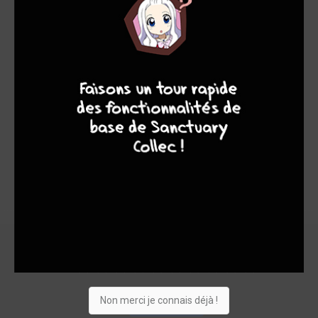
Note globale
Les experts
Membres
7
8
8
10
7,80
6,00
8,00
1
12
13
85
0
9
14
6846
Collection
Envie
Critique
★
★
★
★
★
★
★
★
★
★
Non merci je connais déjà !
Acheter