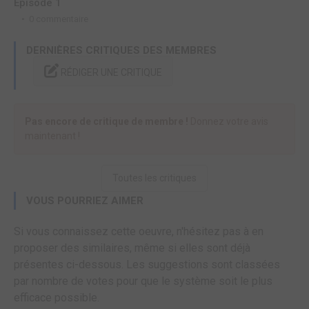
Episode 1
E
0 commentaire
DERNIÈRES CRITIQUES DES MEMBRES
RÉDIGER UNE CRITIQUE
Pas encore de critique de membre !
Donnez votre avis
maintenant !
Toutes les critiques
VOUS POURRIEZ AIMER
Si vous connaissez cette oeuvre, n'hésitez pas à en
proposer des similaires, même si elles sont déjà
présentes ci-dessous. Les suggestions sont classées
par nombre de votes pour que le système soit le plus
efficace possible.