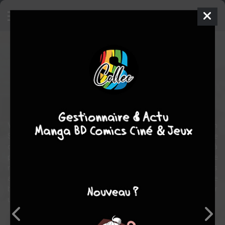
Hidamari Sketch x Honeycomb
Série TV animée
2012
12 épisodes
Akiyuki
SHINBŌ
Tranche de vie
comédie
Yuno a été accepté dans l'école de ses rêves : Yamabuki Arts High
School. Pour aller à l'école, Yuno déménage et commence à vivre
dans un petit immeuble appelé "Appartements Hidamari" situés à
proximité de l'école. Une fois là-bas, elle commence à se faire de
nouveaux amis comme sa camarade de classe Miyako mais
aussi des étudiants de deuxième année : Hiro et Sae. Entouré par de
bons amis, Yuno commence à toucher son rêve du doigt ; devenir
une artiste !