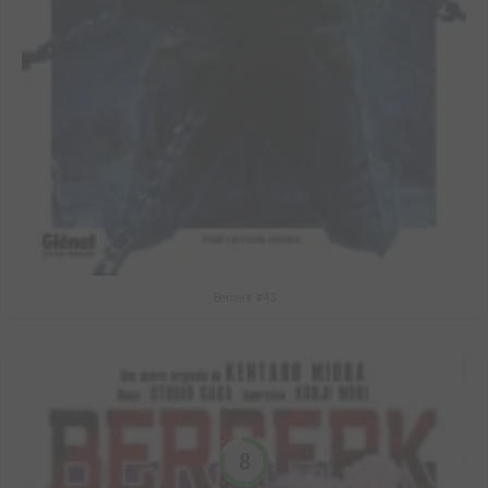
Berserk #43
8