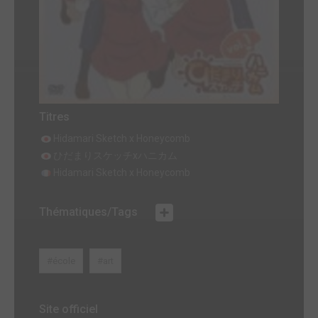
Titres
Hidamari Sketch x Honeycomb
ひだまりスケッチxハニカム
Hidamari Sketch x Honeycomb
Thématiques/Tags
#école
#art
Site officiel