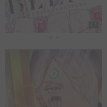
Bless #6
7