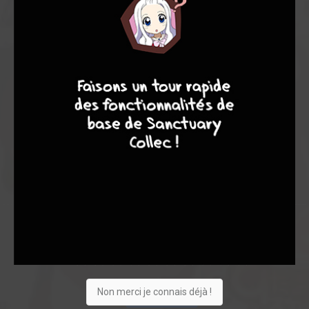
Note globale
Les experts
Membres
7
6
4
9
6,50
-
6,50
0
2
2
0
0
0
5
1
20327
Suivez
Envie
Critique
★
★
★
★
★
★
★
★
★
★
Non merci je connais déjà !
Acheter