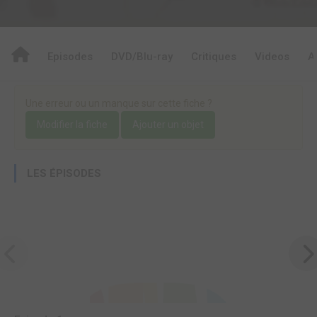
Episodes
DVD/Blu-ray
Critiques
Videos
A
Une erreur ou un manque sur cette fiche ?
Modifier la fiche
Ajouter un objet
LES ÉPISODES