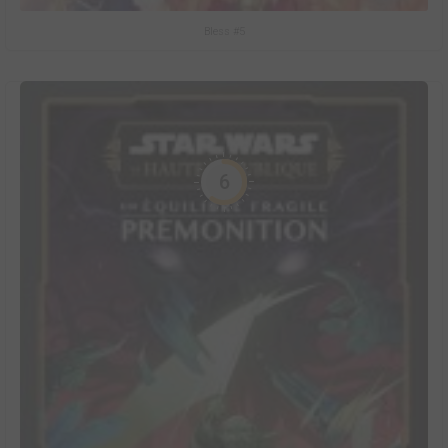
Bless #5
6