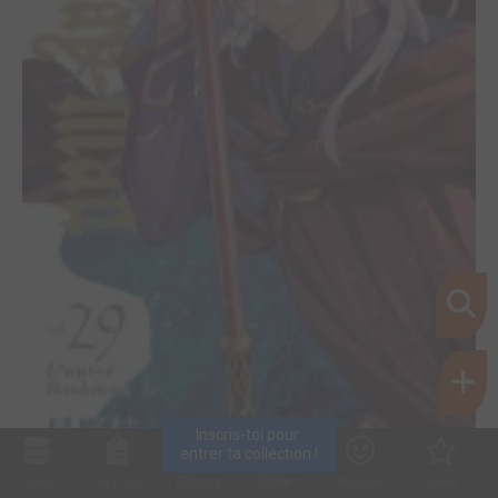
Inscris-toi pour 
entrer ta collection !
Collec
Shop. list
Planning
Animes
Découvrir
Envies