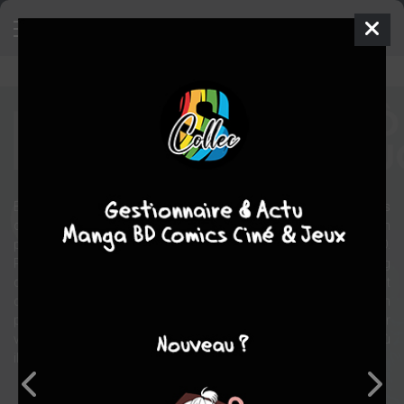
Blue corner
Manga
Seinen
1982
1
tome
COMPLÈTE
Sport
Blue Corner nous dépeint le destin d'un challenger de boxe pas
comme les autres. Il s'appelle Reggae, il boxe en poids léger. Son
palmarès : 12 victoires par KO pour 20 défaites par autant de KO.
Pourtant, les connaisseurs savent apprécier le coup de poing
dévastateur de ce combattant enfermé dans un mutisme qui ne fait
que contribuer à son mythe. Et quand il croise le chemin d'un
promoteur qui voit en lui un roi sans couronne, la vie de ce boxeur
va dévier vers le tortueux chemin de la ceinture de champion, là où
il n'y a pas de place pour le scrupule.