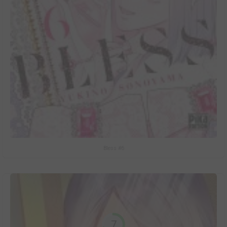
Bless #6
7