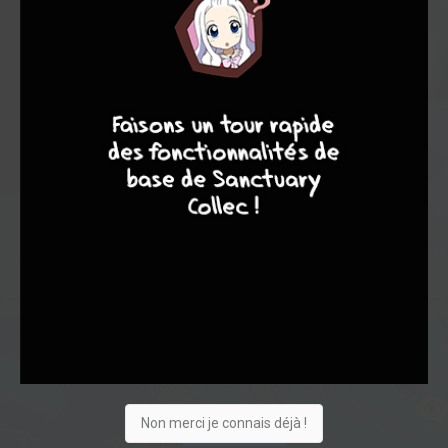
Note globale
Les experts
Membres
8
10
4
7
7,18
7,00
7,24
7
21
28
130
0
12
1
5603
Collection
Envie
Critique
★
★
★
★
★
★
★
★
★
★
Non merci je connais déjà !
Acheter