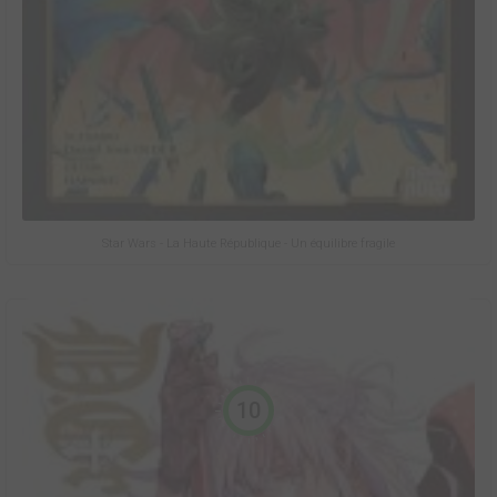
Star Wars - La Haute République - Un équilibre fragile
10