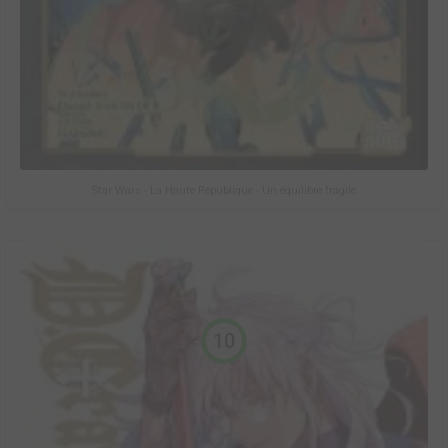
Star Wars - La Haute République - Un équilibre fragile
10