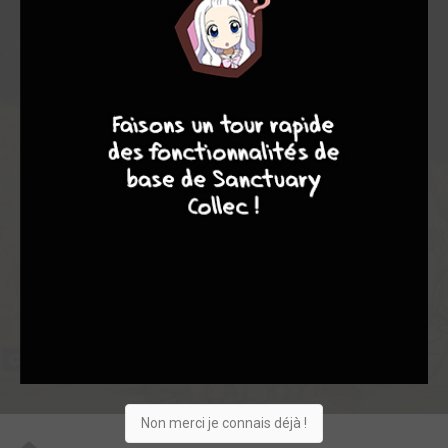
6,96
7,00
6,95
4
20
24
9
8
9
8
94
0
3
11
6585
Collection
Envie
Critique
★
★
★
★
★
★
★
★
★
★
Acheter
Non merci je connais déjà !