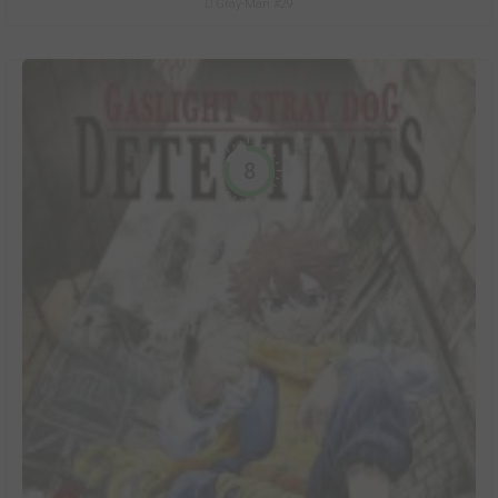
D.Gray-Man #29
8