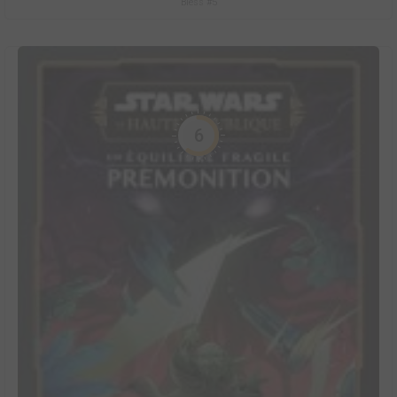
Bless #5
6