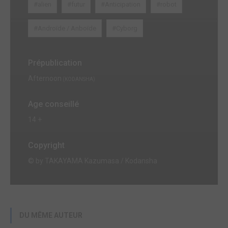
#alien
#futur
#Anticipation
#robot
#Androïde / Anboïde
#Cyborg
Prépublication
Afternoon
(KODANSHA)
Age conseillé
14 +
Copyright
© by TAKAYAMA Kazumasa / Kodansha
DU MÊME AUTEUR