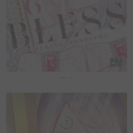
Bless #6
7