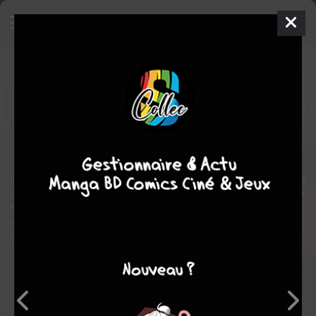
Le Robot de l'Espace
Manga
Seinen
1995
Kazumasa TAKAYAMA
Kazumasa TAKAYAMA
1
tome
COMPLÈTE
science fiction
Un "robot" detenant la memoire d’une civilisation disparue essaye
de communiquer avec les humains. Trois personnes (deux
hommes et une femme) deviennent accidentellement ses sujets
d’etude. L’histoire raconte les reactions de ces trois êtres trés
differents...
Note globale
Les experts
Membres