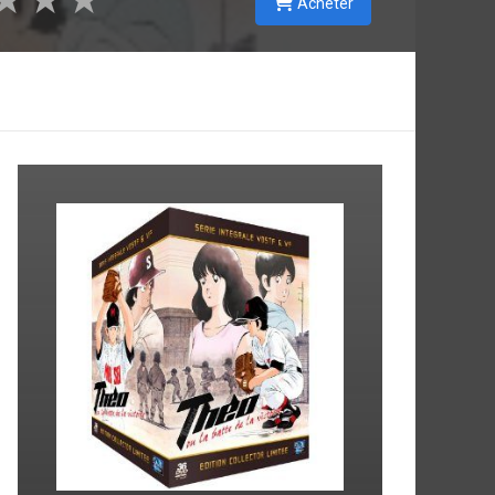
★
★
★
Acheter