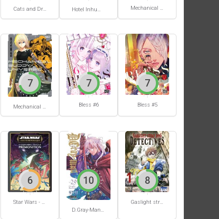
Mechanical Buddy Universe #1
Cats and Dragon #3
Hotel Inhumans #1
7
7
7
Bless #6
Bless #5
Mechanical Buddy Universe #0
6
10
8
Star Wars - La Haute République - Un équilibre fragile
Gaslight stray dog detectives #1
D.Gray-Man #29