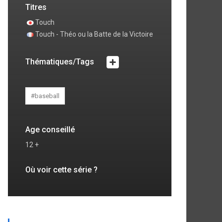
ode 4
Episode 5
Titres
 commentaire
0 commentaire
Touch
Touch - Théo ou la Batte de la Victoire
Thématiques/Tags
#baseball
Age conseillé
12 +
Où voir cette série ?