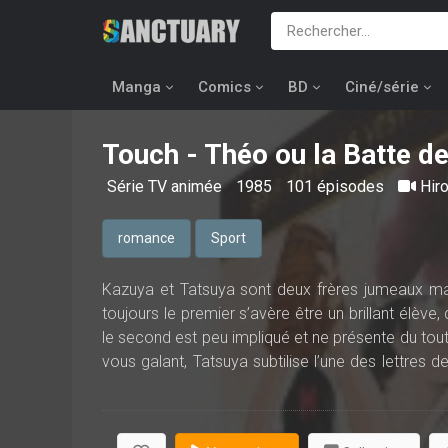
Manga
Comics
BD
Ciné/série
Touch - Théo ou la Batte de
Série TV animée
1985
101 épisodes
Hir
romance
Sport
Kazuya et Tatsuya sont deux frères jumeaux mais
toujours le premier s’avère être un brillant élève
le second est peu impliqué et ne présente du tou
vous galant, Tatsuya subtilise l’une des lettres d
que suscite Kazuya...