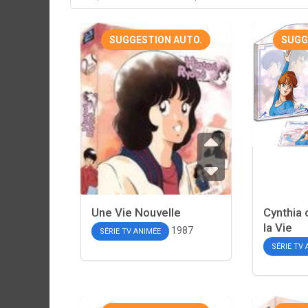
SUGGESTION AUTO.
SUGG
Une Vie Nouvelle
Cynthia 
la Vie
1987
SÉRIE TV ANIMÉE
SÉRIE TV