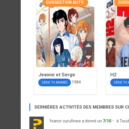
SUGGESTION AUTO.
SUGG
Jeanne et Serge
H2
1984
SÉRIE TV ANIMÉE
SÉRIE TV
DERNIÈRES ACTIVITÉS DES MEMBRES SUR 
feanor curufinwe
a donné un
7/10
à
Touch