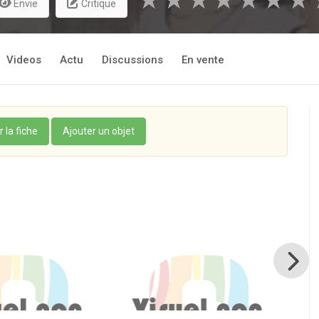
★
★
★
★
★
★
★
Envie
Critique
Videos
Actu
Discussions
En vente
r la fiche
Ajouter un objet