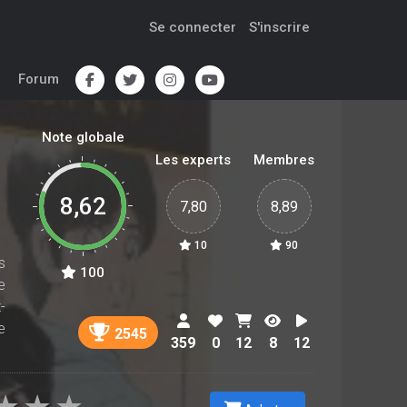
Se connecter
S'inscrire
Forum
Note globale
Les experts
Membres
8,62
7,80
8,89
10
90
s
100
e
-
e
2545
359
0
12
8
12