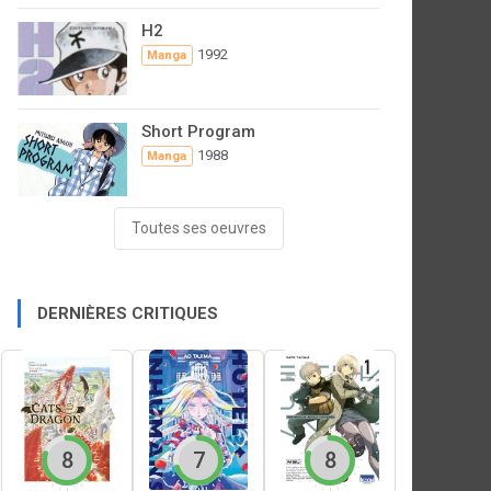
H2
1992
Manga
Short Program
1988
Manga
Toutes ses oeuvres
DERNIÈRES CRITIQUES
8
7
8