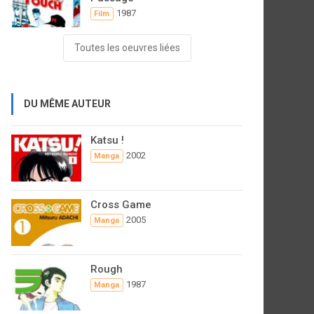
1987
Film
Toutes les oeuvres liées
DU MÊME AUTEUR
Katsu !
2002
Manga
Cross Game
2005
Manga
Rough
1987
Manga