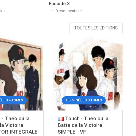
Episode 3
Epis
ire
0 commentaire
0
TOUTES LES ÉDITIONS
ÉE EN 4 TOMES
TERMINÉE EN 3 TOMES
- Théo ou la
Touch - Théo ou la
la Victoire
Batte de la Victoire
TOR-INTEGRALE
SIMPLE - VF