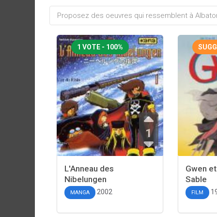
1 VOTE - 100%
SUGG
1
L'Anneau des
Gwen et 
Nibelungen
Sable
2002
1
MANGA
FILM