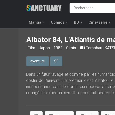
Manga
Comics
BD
Ciné/série
Albator 84, L'Atlantis de 
Film
Japon
1982
0 min.
Tomoharu KAT
aventure
SF
Dans un futur ravagé et dominé par les humanoï
destin de l'univers. Le premier c'est Albator, 
indépendance dans le conflit qui oppose la Terre
un ingénieur-mécanicien. Il a construit secrètem
pourra le piloter...