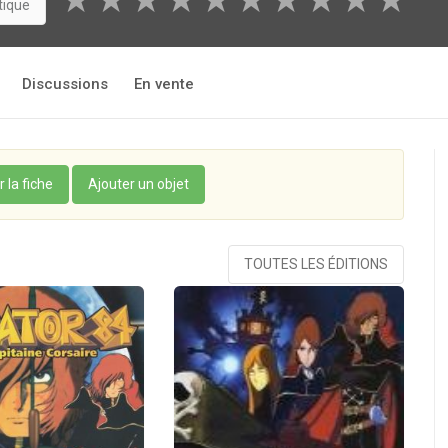
★
★
★
★
★
★
★
★
★
★
tique
Discussions
En vente
r la fiche
Ajouter un objet
TOUTES LES ÉDITIONS