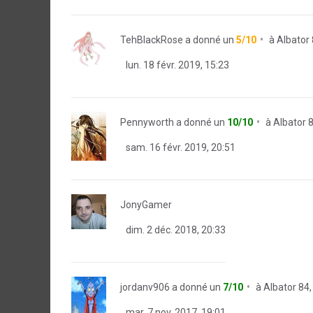
TehBlackRose
a donné un
5/10
à
Albator 
lun. 18 févr. 2019, 15:23
Pennyworth
a donné un
10/10
à
Albator 
sam. 16 févr. 2019, 20:51
JonyGamer
dim. 2 déc. 2018, 20:33
jordanv906
a donné un
7/10
à
Albator 84,
mar. 7 nov. 2017, 19:01