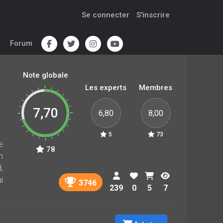
Se connecter
S'inscrire
Forum
Note globale
Les experts
Membres
7,70
6,80
8,00
5
73
e
78
n
,
i
3746
239
0
5
7