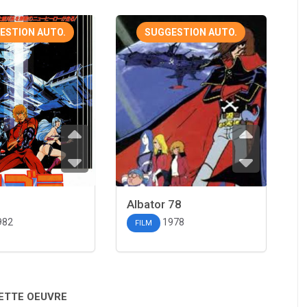
ESTION AUTO.
SUGGESTION AUTO.
Albator 78
982
1978
FILM
CETTE OEUVRE