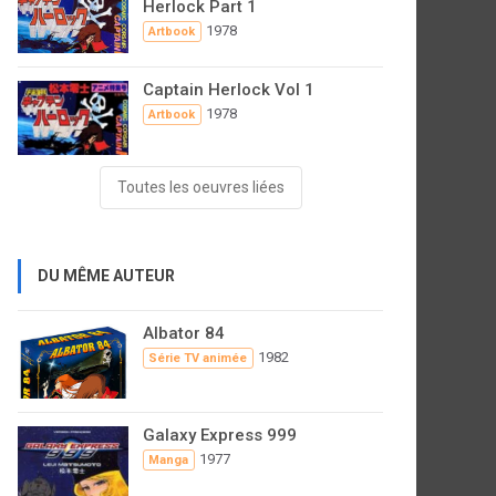
Herlock Part 1
1978
Artbook
Captain Herlock Vol 1
1978
Artbook
Toutes les oeuvres liées
DU MÊME AUTEUR
Albator 84
1982
Série TV animée
Galaxy Express 999
1977
Manga