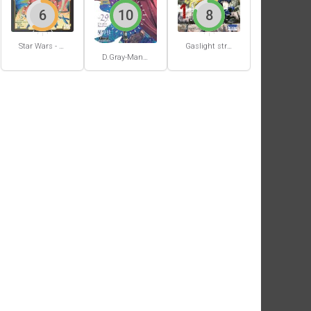
6
10
8
Star Wars - La Haute République - Un équilibre fragile
Gaslight stray dog detectives #1
D.Gray-Man #29