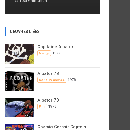
© Tôei Animation
OEUVRES LIÉES
Capitaine Albator
1977
Manga
Albator 78
1978
Série TV animée
Albator 78
1978
Film
Cosmic Corsair Captain