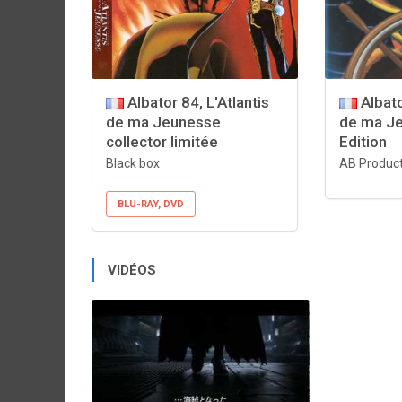
Albator 84, L'Atlantis
Albato
de ma Jeunesse
de ma J
collector limitée
Edition
Black box
AB Product
BLU-RAY, DVD
VIDÉOS