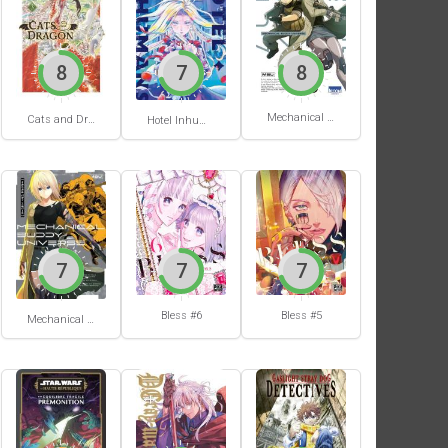
8
7
8
Mechanical Buddy Universe #1
Cats and Dragon #3
Hotel Inhumans #1
7
7
7
Bless #6
Bless #5
Mechanical Buddy Universe #0