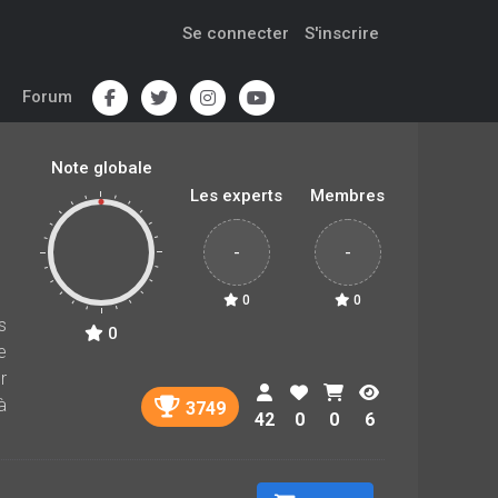
Se connecter
S'inscrire
Forum
Note globale
Les experts
Membres
-
-
0
0
s
0
e
r
à
3749
42
0
0
6