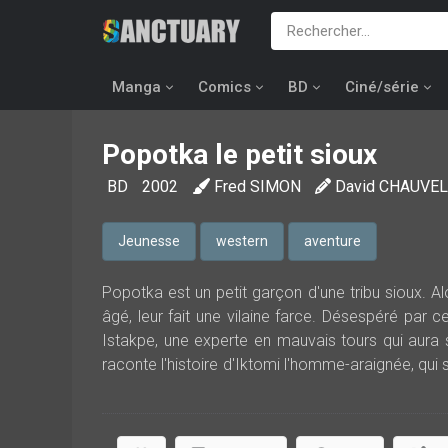
Manga
Comics
BD
Ciné/série
Popotka le petit sioux
BD
2002
Fred SIMON
David CHAUVEL
Jeunesse
western
aventure
Popotka est un petit garçon d'une tribu sioux. Al
âgé, leur fait une vilaine farce. Désespéré par
Istakpe, une experte en mauvais tours qui aura s
raconte l'histoire d'Iktomi l'homme-araignée, qui s
méditer...