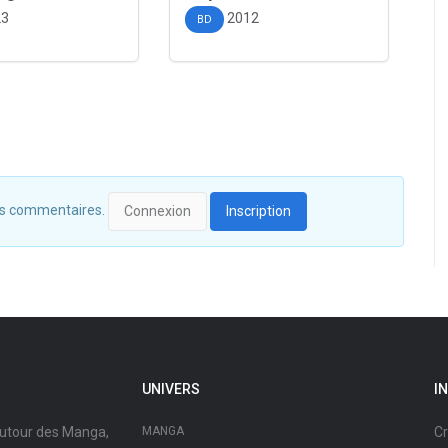
23
2012
BD
 des commentaires.
Connexion
Inscription
UNIVERS
I
autour des Manga,
MANGA
Cr