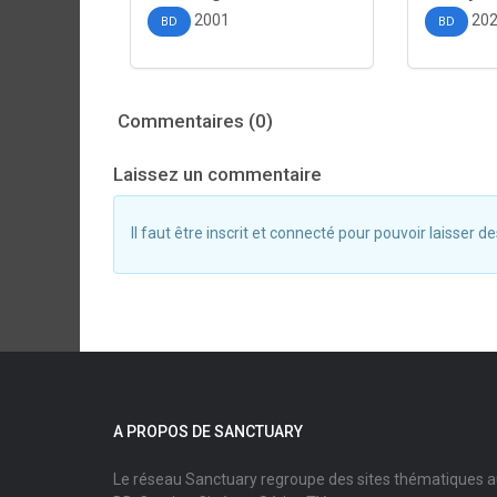
2001
20
BD
BD
Commentaires (0)
Laissez un commentaire
Il faut être inscrit et connecté pour pouvoir laisser
A PROPOS DE SANCTUARY
Le réseau Sanctuary regroupe des sites thématiques 