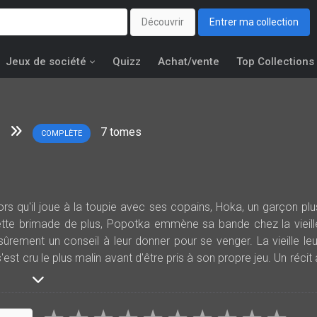
Découvrir
Entrer ma collection
Jeux de société
Quizz
Achat/vente
Top Collections
7
tomes
COMPLÈTE
ors qu'il joue à la toupie avec ses copains, Hoka, un garçon plu
 cette brimade de plus, Popotka emmène sa bande chez la vieill
ûrement un conseil à leur donner pour se venger. La vieille leu
'est cru le plus malin avant d'être pris à son propre jeu. Un récit 