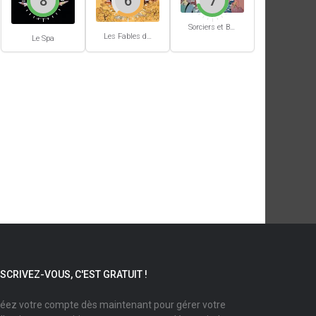
8
6
7
Sorciers et Bourbiers #1
Les Fables du Roi des Aulnes
Le Spa
NSCRIVEZ-VOUS, C'EST GRATUIT !
éez votre compte dès maintenant pour gérer votre