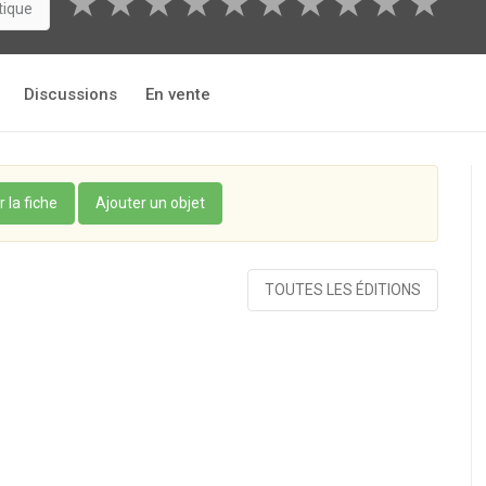
★
★
★
★
★
★
★
★
★
★
tique
Discussions
En vente
r la fiche
Ajouter un objet
TOUTES LES ÉDITIONS