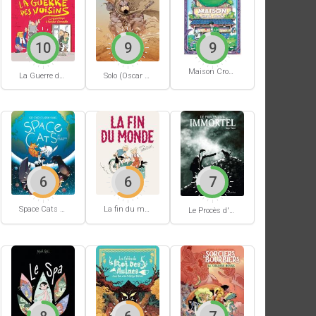
10
9
9
Maison Croâ Croâ
La Guerre des voisins
Solo (Oscar Martin) #1
6
6
7
Space Cats #1
La fin du monde (Stanislas)
Le Procès d'un immortel