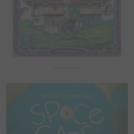
Maison Croâ Croâ
6