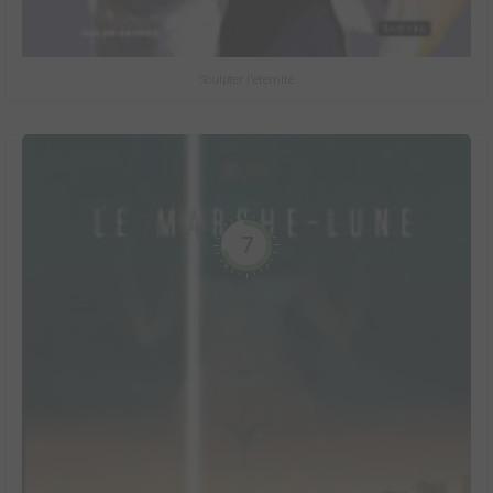
Sculpter l'éternité
7