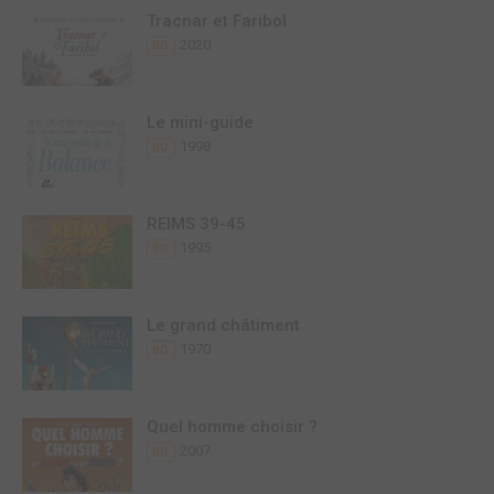
Tracnar et Faribol
2020
BD
Le mini-guide
1998
BD
REIMS 39-45
1995
BD
Le grand châtiment
1970
BD
Quel homme choisir ?
2007
BD