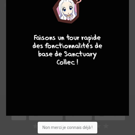
pas toujours simple lorsqu’elle est éternelle…
Note globale
Les experts
Membres
9
7
6
6
-
-
0
0
0
13
0
0
5
8332
Collection
Envie
Critique
★
★
★
★
★
★
★
★
★
★
Non merci je connais déjà !