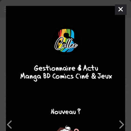
Eden, le globe-trotteur
BD
2009
Benoît DU PELOUX
Christophe
CAZENOVE
1
tome
EN COURS
Humour
Sport
La grande Égypte des Pharaons, les héros de la mythologie
grecque, Christophe Colomb et ses voyages, Eden connaît tout
cela par cœur. Car il y était, lui, le cheval frappé du sceau de
l’immortalité dès la naissance du monde. Comme il aime le
raconter aux deux jeunes poulains qui l’appellent grand-père, Eden
a eu la chance de croiser les plus grandes figures de notre histoire,
et bon nombre de découvertes ou d’événements n’auraient jamais
eu lieu sans son intervention, parfois involontaire. Car il faut bien
l’avouer, Eden n’a jamais souhaité rien d’autre qu’une existence au
calme et une bonne fournée d’avoine quotidienne. Mais la vie n’est