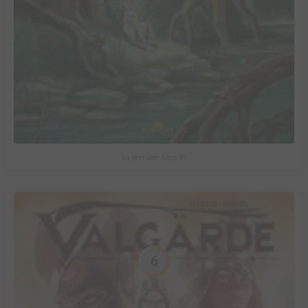
La dernière Alice #1
6