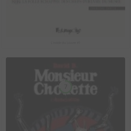
L'exode du Louvre #1
7