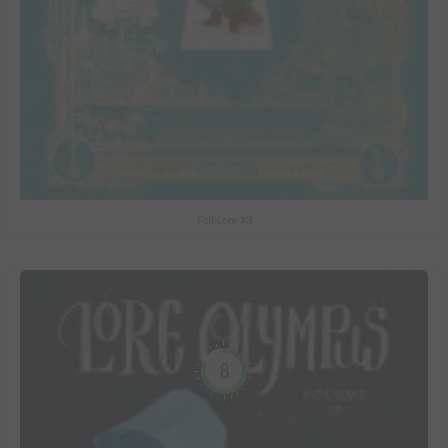
FolkLore #3
8