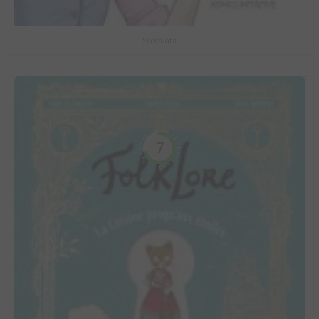
ScéléRats
7