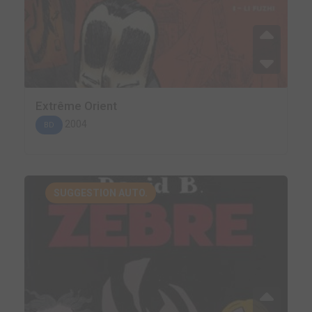
Extrême Orient
2004
BD
SUGGESTION AUTO.