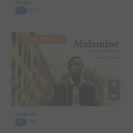
En mer
2011
BD
SUGGESTION AUTO.
Malamine
2009
BD