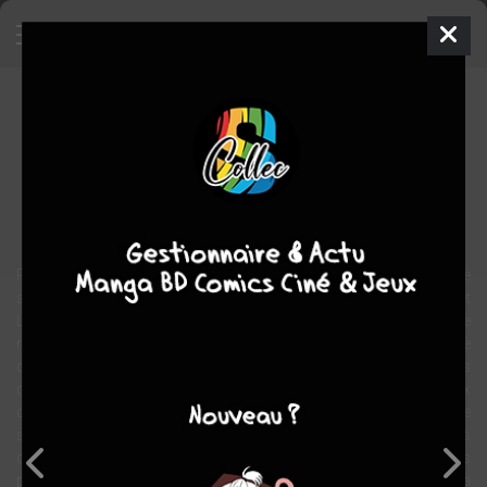
Le commun des mortels
BD
2004
Alain KOCH
Alain KOCH
1
tome
COMPLÈTE
Roman graphique
Perdu au milieu de nulle part, un petit bar-hôtel attend le moment de
son ouverture dans un mois, quand Gus Mc Kolette, le barman, et
Ladislas Quint, factotum de profession, auront fini les travaux de
restauration. Enfin seulement, ils pourront rencontrer le propriétaire
qui les a embauchés. C'est dans cette atmosphère en huis clos
que va commencer un face à face étonnant. Les deux
compagnons d'infortune ne se connaissent pas, et pourtant, ils ne
semblent pas être ensemble par hasard. Les incidents
domestiques qui émaillent la vie de Gus Mc Kolette sont-ils
provoqués ou non. Et par qui, Ladislas ? Le propriétaire ? La