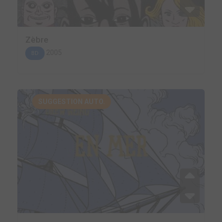
Zèbre
2005
BD
SUGGESTION AUTO.