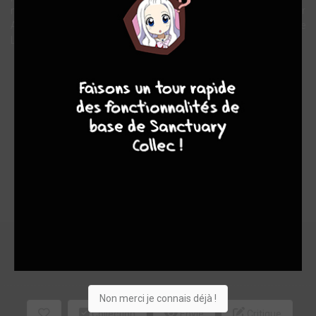
mystérieuse factrice qui tous les jours apporte des lettres pour
Alice Mc Kolette ? Et d'où provient la phobie des échelles de
Ladislas ?
8
7
8
7
Note globale
Les experts
Membres
10,00
-
10,00
0
1
1
10
0
0
5
9561
Non merci je connais déjà !
Collection
Envie
Critique