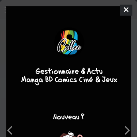
L'oiseau noir
BD
1992
Jean-paul DETHOREY
Nataël
1
tome
COMPLÈTE
Roman graphique
Note globale
Les experts
Membres
8,40
-
8,40
0
5
5