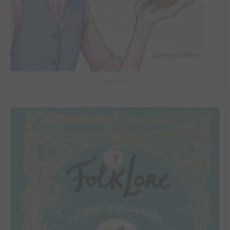
ScéléRats
7