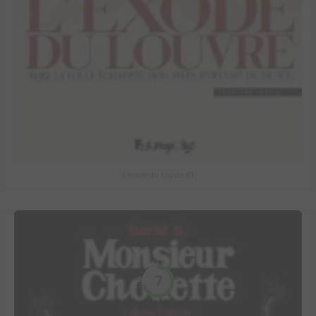
L'exode du Louvre #1
7