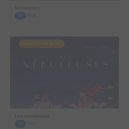
Retranchés
2008
BD
SUGGESTION AUTO.
Les nébuleuses
2025
BD