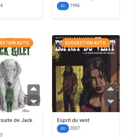
04
1996
BD
ESTION AUTO.
SUGGESTION AUTO.
rsuite de Jack
Esprit du vent
2007
BD
25