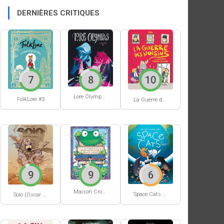
DERNIÈRES CRITIQUES
7
8
10
Lore Olympus #10
FolkLore #3
La Guerre des voisins
9
9
6
Maison Croâ Croâ
Space Cats #1
Solo (Oscar Martin) #1