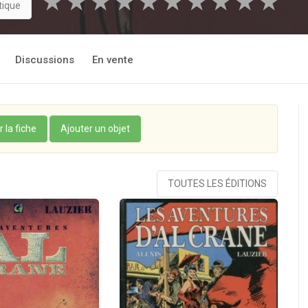
★
★
★
★
★
★
★
★
★
★
tique
Discussions
En vente
r la fiche
Ajouter un objet
TOUTES LES ÉDITIONS