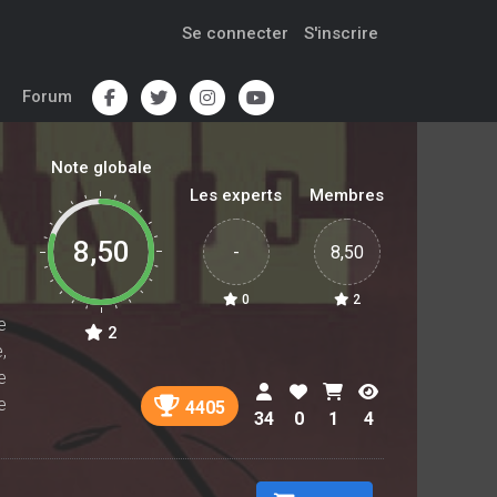
Se connecter
S'inscrire
Forum
Note globale
Les experts
Membres
8,50
-
8,50
0
2
e
2
,
e
e
4405
34
0
1
4