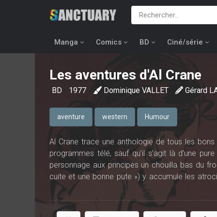
Manga
Comics
BD
Ciné/série
Les aventures d'Al Crane
BD
1977
Dominique VALLET
Gérard L
aventure
western
Humour
Al Crane trace une anthologie de tous les bon
programmes télé, sauf qu’il s’agit là d’une pur
personnage aux principes un chouilla bas du fro
cuite et une bonne pute ») y accumule les atroci
pas dire affreux, et inversement : raciste, misogy