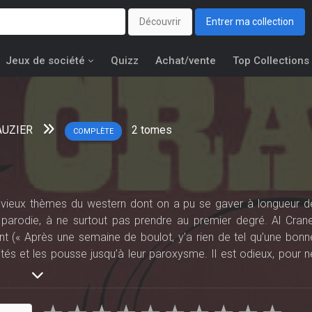
Découvrir
Entrer ma collection
Jeux de société
Quizz
Achat/vente
Top Collections
AUZIER
2
tomes
COMPLÈTE
s vieux thèmes du western dont on a pu se gaver à longueur d
e parodie, à ne surtout pas prendre au premier degré. Al Crane
nt (« Après une semaine de boulot, y’a rien de tel qu’une bonn
tés et les pousse jusqu’à leur paroxysme. Il est odieux, pour n
ne, xénophobe, toute la panoplie !… Et donc à se tordre de rire.