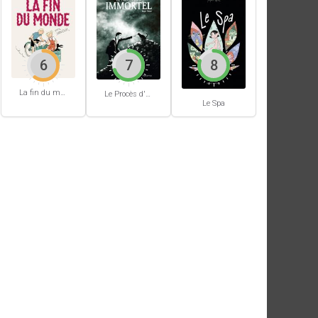
6
7
8
La fin du monde (Stanislas)
Le Procès d'un immortel
Le Spa