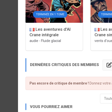
TERMINÉE EN 1 TOME
TERMIN
Les aventures d'Al
Les av
Crane intégrale
Crane si
audie
-
Fluide glacial
vents d'ou
DERNIÈRES CRITIQUES DES MEMBRES
Pas encore de critique de membre !
Donnez votre a
Toute
VOUS POURRIEZ AIMER