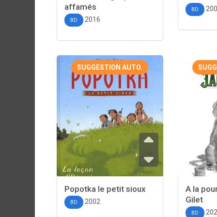
affamés
20
BD
2016
BD
SUGGESTION AUTO.
SUGG
Popotka le petit sioux
A la pou
Gilet
2002
BD
20
BD